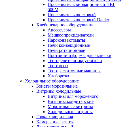
Просеиватель вибрационный ПВГ
600М
Просеиватель шнековый
Просеиватель шнековый Danler
Хлебопекарное оборудование
Аксессуары
Мешкоопрокидыватели
Пароконвектоматы
Печи конвекционные
Печи ротационные
Противни и формы для выпечки
Тестоделители-округлители
Тестомесы
Тестораскаточные машины
Хлеборезки
Холодильное оборудование
Бонеты морозильные
Витрины холодильные
Витрины для мороженого
Витрины кондитерские
Морозильные витрины
Холодильные витрины
Горка холодильная
Камеры и агрегаты
Ларь морозильный