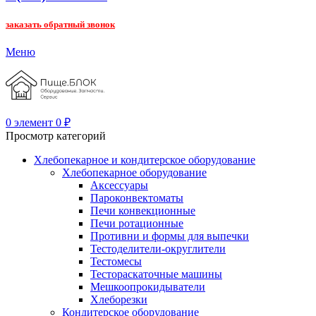
заказать обратный звонок
Меню
0
элемент
0
₽
Просмотр категорий
Хлебопекарное и кондитерское оборудование
Хлебопекарное оборудование
Аксессуары
Пароконвектоматы
Печи конвекционные
Печи ротационные
Противни и формы для выпечки
Тестоделители-округлители
Тестомесы
Тестораскаточные машины
Мешкоопрокидыватели
Хлеборезки
Кондитерское оборудование