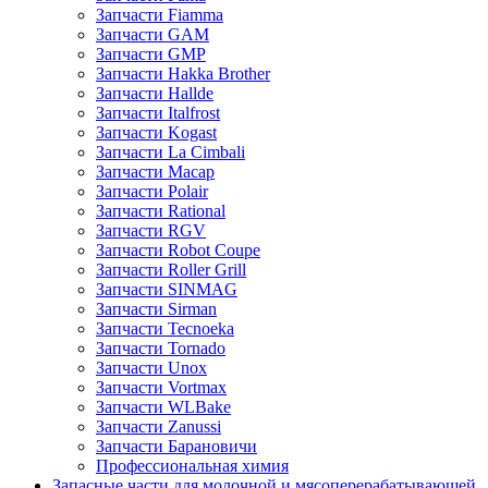
Запчасти Fiamma
Запчасти GAM
Запчасти GMP
Запчасти Hakka Brother
Запчасти Hallde
Запчасти Italfrost
Запчасти Kogast
Запчасти La Cimbali
Запчасти Macap
Запчасти Polair
Запчасти Rational
Запчасти RGV
Запчасти Robot Coupe
Запчасти Roller Grill
Запчасти SINMAG
Запчасти Sirman
Запчасти Tecnoeka
Запчасти Tornado
Запчасти Unox
Запчасти Vortmax
Запчасти WLBake
Запчасти Zanussi
Запчасти Барановичи
Профессиональная химия
Запасные части для молочной и мясоперерабатывающей