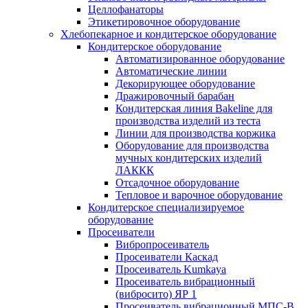
Целлофанаторы
Этикетировочное оборудование
Хлебопекарное и кондитерское оборудование
Кондитерское оборудование
Автоматизированное оборудование
Автоматические линии
Декорирующее оборудование
Дражировочный барабан
Кондитерская линия Bakeline для
производства изделий из теста
Линии для производства коржика
Оборудование для производства
мучных кондитерских изделий
ЛАККК
Отсадочное оборудование
Тепловое и варочное оборудование
Кондитерское специализируемое
оборудование
Просеиватели
Вибропросеиватель
Просеиватели Каскад
Просеиватель Kumkaya
Просеиватель вибрационный
(вибросито) ЯР 1
Просеиватель вибрационный МПС-В