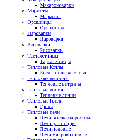
Макароноварки
Мармиты
Мармиты
Орешницы
Орешницы
Пароварки
Пароварки
Рисоварки
Рисоварки
Тарталетницы
Тарталетницы
Тепловые Котлы
Котлы пищеварочные
Тепловые витрины
Тепловые витрины
Тепловые линии
Тепловые линии
Тепловые Грили
Грили
Тепловые печи
Печи высокоскоростные
Печи для пиццы
Печи подовые
Печи микроволновые