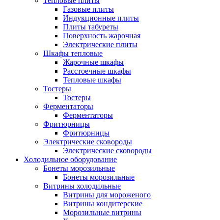
Тепловые плиты
Газовые плиты
Индукционные плиты
Плиты табуреты
Поверхность жарочная
Электрические плиты
Шкафы тепловые
Жарочные шкафы
Расстоечные шкафы
Тепловые шкафы
Тостеры
Тостеры
Ферментаторы
Ферментаторы
Фритюрницы
Фритюрницы
Электрические сковороды
Электрические сковороды
Холодильное оборудование
Бонеты морозильные
Бонеты морозильные
Витрины холодильные
Витрины для мороженого
Витрины кондитерские
Морозильные витрины