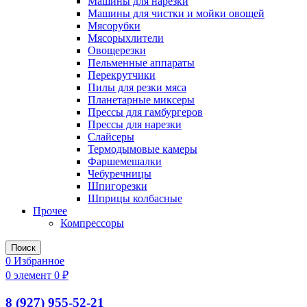
Машины для нарезки
Машины для чистки и мойки овощей
Мясорубки
Мясорыхлители
Овощерезки
Пельменные аппараты
Перекрутчики
Пилы для резки мяса
Планетарные миксеры
Прессы для гамбургеров
Прессы для нарезки
Слайсеры
Термодымовые камеры
Фаршемешалки
Чебуречницы
Шпигорезки
Шприцы колбасные
Прочее
Компрессоры
Поиск
0
Избранное
0
элемент
0
₽
8 (927) 955-52-21