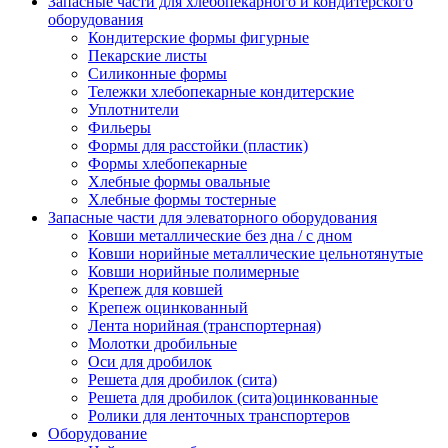
Запасные части для хлебопекарного и кондитерского
оборудования
Кондитерские формы фигурные
Пекарские листы
Силиконные формы
Тележки хлебопекарные кондитерские
Уплотнители
Фильеры
Формы для расстойки (пластик)
Формы хлебопекарные
Хлебные формы овальные
Хлебные формы тостерные
Запасные части для элеваторного оборудования
Ковши металлические без дна / с дном
Ковши норийные металлические цельнотянутые
Ковши норийные полимерные
Крепеж для ковшей
Крепеж оцинкованный
Лента норийная (транспортерная)
Молотки дробильные
Оси для дробилок
Решета для дробилок (сита)
Решета для дробилок (сита)оцинкованные
Ролики для ленточных транспортеров
Оборудование