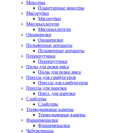
Миксеры
Планетарные миксеры
Мясорубки
Мясорубки
Мясорыхлители
Мясорыхлители
Овощерезки
Овощерезки
Пельменные аппараты
Пельменные аппараты
Перекрутчики
Перекрутчики
Пилы для резки мяса
Пилы для резки мяса
Прессы для гамбургеров
Прессы для гамбургеров
Прессы для нарезки
Пресс для нарезки
Слайсеры
Слайсеры
Термодымовые камеры
Термодымовые камеры
Фаршемешалки
Фаршемешалки
Чебуречницы