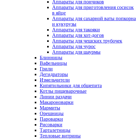
Аппараты для пончиков
Аппараты для приготовления сосисок
в яйце
Аппараты для сахарной ваты попкорна
и кукурузы
Аппараты для такояки
Аппараты для хот-догов
Аппараты для чешских трубочек
Аппараты для чурос
Аппараты для шаурмы
Блинницы
Вафельницы
Грили
Дегидраторы
Измельчители
Кипятильники для общепита
Котлы пищеварочные
Линии раздачи
Макароноварки
Мармиты
Орешницы
Пароварки
Рисоварки
Тарталетницы
Тепловые витрины