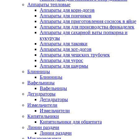
Аппараты тепловые
Аппараты для корн-догов
Аппараты для пончиков
Аппараты для приготовления сосисок в яйце
Аппараты для для производства фрикаделек
Аппараты для сахарной ваты попкорна и
кукурузы
Аппараты для такояки
Аппараты для хот-догов
Аппараты для чешских трубочек
Аппараты для чурос
Аппараты для шаурмы
Блинницы
Блинницы
Вафельницы
Вафельницы
Дегидраторы
Дегидраторы
Измельчители
Измельчители
Кипятильники
Кипятильники для общепита
Линии раздачи
Линии раздачи
Макароноварки