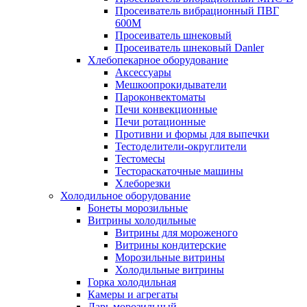
Просеиватель вибрационный ПВГ
600М
Просеиватель шнековый
Просеиватель шнековый Danler
Хлебопекарное оборудование
Аксессуары
Мешкоопрокидыватели
Пароконвектоматы
Печи конвекционные
Печи ротационные
Противни и формы для выпечки
Тестоделители-округлители
Тестомесы
Тестораскаточные машины
Хлеборезки
Холодильное оборудование
Бонеты морозильные
Витрины холодильные
Витрины для мороженого
Витрины кондитерские
Морозильные витрины
Холодильные витрины
Горка холодильная
Камеры и агрегаты
Ларь морозильный