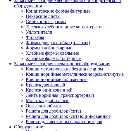
Запасные части для хлебопекарного и кондитерского
оборудования
Кондитерские формы фигурные
Пекарские листы
Силиконные формы
Тележки хлебопекарные кондитерские
Уплотнители
Фильеры
Формы для расстойки (пластик)
Формы хлебопекарные
Хлебные формы овальные
Хлебные формы тостерные
Запасные части для элеваторного оборудования
Ковши металлические без дна / с дном
Ковши норийные металлические цельнотянутые
Ковши норийные полимерные
Крепеж для ковшей
Крепеж оцинкованный
Лента норийная (транспортерная)
Молотки дробильные
Оси для дробилок
Решета для дробилок (сита)
Решета для дробилок (сита)оцинкованные
Ролики для ленточных транспортеров
Оборудование