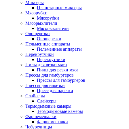
Миксеры
Планетарные миксеры
Мясорубки
Мясорубки
Мясорыхлители
Мясорыхлители
Овощерезки
Овощерезки
Пельменные аппараты
Пельменные аппараты
Перекрутчики
Перекрутчики
Пилы для резки мяса
Пилы для резки мяса
Прессы для гамбургеров
Прессы для гамбургеров
Прессы для нарезки
Пресс для нарезки
Слайсеры
Слайсеры
Термодымовые камеры
Термодымовые камеры
Фаршемешалки
Фаршемешалки
Чебуречницы