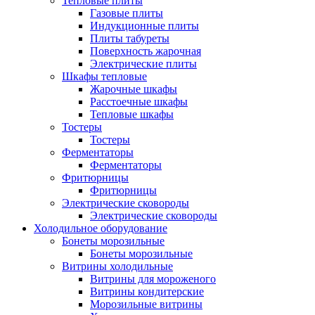
Тепловые плиты
Газовые плиты
Индукционные плиты
Плиты табуреты
Поверхность жарочная
Электрические плиты
Шкафы тепловые
Жарочные шкафы
Расстоечные шкафы
Тепловые шкафы
Тостеры
Тостеры
Ферментаторы
Ферментаторы
Фритюрницы
Фритюрницы
Электрические сковороды
Электрические сковороды
Холодильное оборудование
Бонеты морозильные
Бонеты морозильные
Витрины холодильные
Витрины для мороженого
Витрины кондитерские
Морозильные витрины