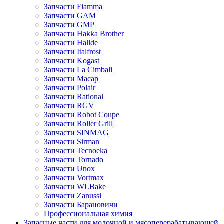
Запчасти Fiamma
Запчасти GAM
Запчасти GMP
Запчасти Hakka Brother
Запчасти Hallde
Запчасти Italfrost
Запчасти Kogast
Запчасти La Cimbali
Запчасти Macap
Запчасти Polair
Запчасти Rational
Запчасти RGV
Запчасти Robot Coupe
Запчасти Roller Grill
Запчасти SINMAG
Запчасти Sirman
Запчасти Tecnoeka
Запчасти Tornado
Запчасти Unox
Запчасти Vortmax
Запчасти WLBake
Запчасти Zanussi
Запчасти Барановичи
Профессиональная химия
Запасные части для молочной и мясоперерабатывающей