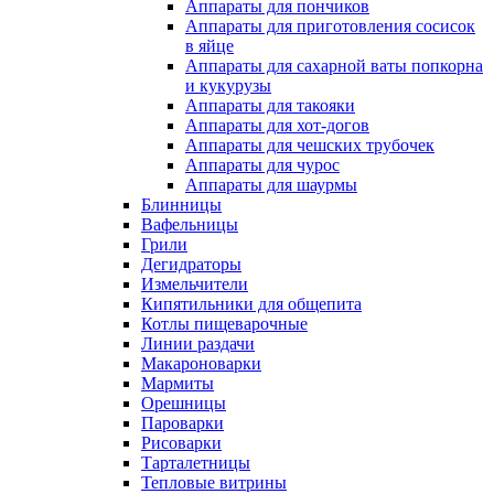
Аппараты для пончиков
Аппараты для приготовления сосисок
в яйце
Аппараты для сахарной ваты попкорна
и кукурузы
Аппараты для такояки
Аппараты для хот-догов
Аппараты для чешских трубочек
Аппараты для чурос
Аппараты для шаурмы
Блинницы
Вафельницы
Грили
Дегидраторы
Измельчители
Кипятильники для общепита
Котлы пищеварочные
Линии раздачи
Макароноварки
Мармиты
Орешницы
Пароварки
Рисоварки
Тарталетницы
Тепловые витрины