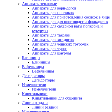
Аппараты тепловые
Аппараты для корн-догов
Аппараты для пончиков
Аппараты для приготовления сосисок в яйце
Аппараты для для производства фрикаделек
Аппараты для сахарной ваты попкорна и
кукурузы
Аппараты для такояки
Аппараты для хот-догов
Аппараты для чешских трубочек
Аппараты для чурос
Аппараты для шаурмы
Блинницы
Блинницы
Вафельницы
Вафельницы
Дегидраторы
Дегидраторы
Измельчители
Измельчители
Кипятильники
Кипятильники для общепита
Линии раздачи
Линии раздачи
Макароноварки