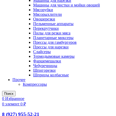
Машины для нарезки
Машины для чистки и мойки овощей
Мясорубки
Мясорыхлители
Овощерезки
Пельменные аппараты
Перекрутчики
Пилы для резки мяса
Планетарные миксеры
Прессы для гамбургеров
Прессы для нарезки
Слайсеры
Термодымовые камеры
Фаршемешалки
Чебуречницы
Шпигорезки
Шприцы колбасные
Прочее
Компрессоры
Поиск
0
Избранное
0
элемент
0
₽
8 (927) 955-52-21