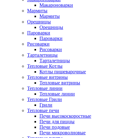
Макароноварки
Мармиты
Мармиты
Орешницы
Орешницы
Пароварки
Пароварки
Рисоварки
Рисоварки
Тарталетницы
Тарталетницы
Тепловые Котлы
Котлы пищеварочные
Тепловые витрины
Тепловые витрины
Тепловые линии
Тепловые линии
Тепловые Грили
Грили
Тепловые печи
Печи высокоскоростные
Печи для пиццы
Печи подовые
Печи микроволновые