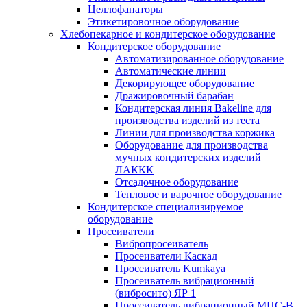
Целлофанаторы
Этикетировочное оборудование
Хлебопекарное и кондитерское оборудование
Кондитерское оборудование
Автоматизированное оборудование
Автоматические линии
Декорирующее оборудование
Дражировочный барабан
Кондитерская линия Bakeline для
производства изделий из теста
Линии для производства коржика
Оборудование для производства
мучных кондитерских изделий
ЛАККК
Отсадочное оборудование
Тепловое и варочное оборудование
Кондитерское специализируемое
оборудование
Просеиватели
Вибропросеиватель
Просеиватели Каскад
Просеиватель Kumkaya
Просеиватель вибрационный
(вибросито) ЯР 1
Просеиватель вибрационный МПС-В