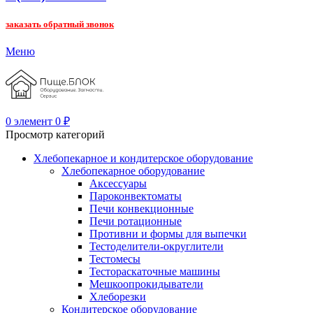
заказать обратный звонок
Меню
0
элемент
0
₽
Просмотр категорий
Хлебопекарное и кондитерское оборудование
Хлебопекарное оборудование
Аксессуары
Пароконвектоматы
Печи конвекционные
Печи ротационные
Противни и формы для выпечки
Тестоделители-округлители
Тестомесы
Тестораскаточные машины
Мешкоопрокидыватели
Хлеборезки
Кондитерское оборудование