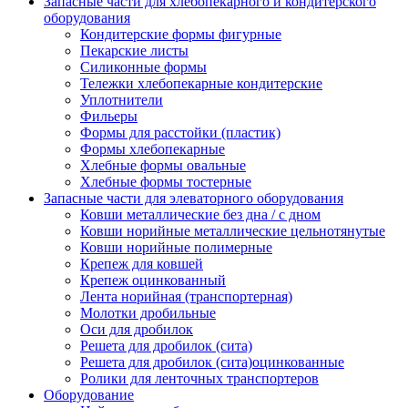
Запасные части для хлебопекарного и кондитерского
оборудования
Кондитерские формы фигурные
Пекарские листы
Силиконные формы
Тележки хлебопекарные кондитерские
Уплотнители
Фильеры
Формы для расстойки (пластик)
Формы хлебопекарные
Хлебные формы овальные
Хлебные формы тостерные
Запасные части для элеваторного оборудования
Ковши металлические без дна / с дном
Ковши норийные металлические цельнотянутые
Ковши норийные полимерные
Крепеж для ковшей
Крепеж оцинкованный
Лента норийная (транспортерная)
Молотки дробильные
Оси для дробилок
Решета для дробилок (сита)
Решета для дробилок (сита)оцинкованные
Ролики для ленточных транспортеров
Оборудование