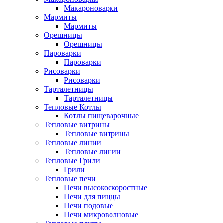
Макароноварки
Мармиты
Мармиты
Орешницы
Орешницы
Пароварки
Пароварки
Рисоварки
Рисоварки
Тарталетницы
Тарталетницы
Тепловые Котлы
Котлы пищеварочные
Тепловые витрины
Тепловые витрины
Тепловые линии
Тепловые линии
Тепловые Грили
Грили
Тепловые печи
Печи высокоскоростные
Печи для пиццы
Печи подовые
Печи микроволновые