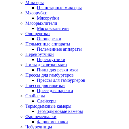
Миксеры
Планетарные миксеры
Мясорубки
Мясорубки
Мясорыхлители
Мясорыхлители
Овощерезки
Овощерезки
Пельменные аппараты
Пельменные аппараты
Перекрутчики
Перекрутчики
Пилы для резки мяса
Пилы для резки мяса
Прессы для гамбургеров
Прессы для гамбургеров
Прессы для нарезки
Пресс для нарезки
Слайсеры
Слайсеры
Термодымовые камеры
Термодымовые камеры
Фаршемешалки
Фаршемешалки
Чебуречницы