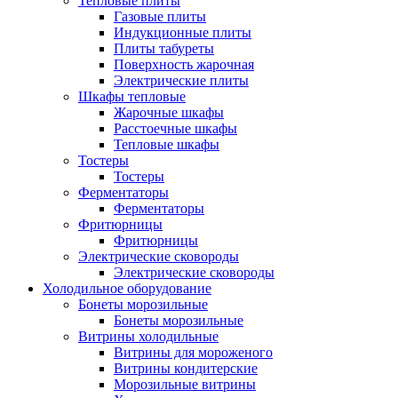
Тепловые плиты
Газовые плиты
Индукционные плиты
Плиты табуреты
Поверхность жарочная
Электрические плиты
Шкафы тепловые
Жарочные шкафы
Расстоечные шкафы
Тепловые шкафы
Тостеры
Тостеры
Ферментаторы
Ферментаторы
Фритюрницы
Фритюрницы
Электрические сковороды
Электрические сковороды
Холодильное оборудование
Бонеты морозильные
Бонеты морозильные
Витрины холодильные
Витрины для мороженого
Витрины кондитерские
Морозильные витрины