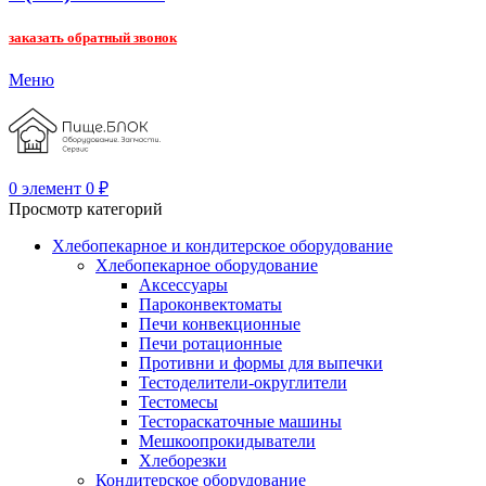
заказать обратный звонок
Меню
0
элемент
0
₽
Просмотр категорий
Хлебопекарное и кондитерское оборудование
Хлебопекарное оборудование
Аксессуары
Пароконвектоматы
Печи конвекционные
Печи ротационные
Противни и формы для выпечки
Тестоделители-округлители
Тестомесы
Тестораскаточные машины
Мешкоопрокидыватели
Хлеборезки
Кондитерское оборудование