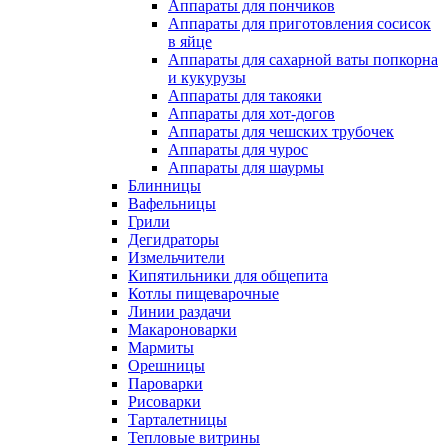
Аппараты для пончиков
Аппараты для приготовления сосисок
в яйце
Аппараты для сахарной ваты попкорна
и кукурузы
Аппараты для такояки
Аппараты для хот-догов
Аппараты для чешских трубочек
Аппараты для чурос
Аппараты для шаурмы
Блинницы
Вафельницы
Грили
Дегидраторы
Измельчители
Кипятильники для общепита
Котлы пищеварочные
Линии раздачи
Макароноварки
Мармиты
Орешницы
Пароварки
Рисоварки
Тарталетницы
Тепловые витрины