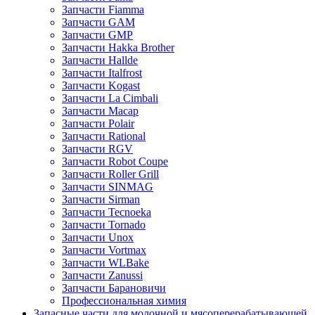
Запчасти Fiamma
Запчасти GAM
Запчасти GMP
Запчасти Hakka Brother
Запчасти Hallde
Запчасти Italfrost
Запчасти Kogast
Запчасти La Cimbali
Запчасти Macap
Запчасти Polair
Запчасти Rational
Запчасти RGV
Запчасти Robot Coupe
Запчасти Roller Grill
Запчасти SINMAG
Запчасти Sirman
Запчасти Tecnoeka
Запчасти Tornado
Запчасти Unox
Запчасти Vortmax
Запчасти WLBake
Запчасти Zanussi
Запчасти Барановичи
Профессиональная химия
Запасные части для молочной и мясоперерабатывающей