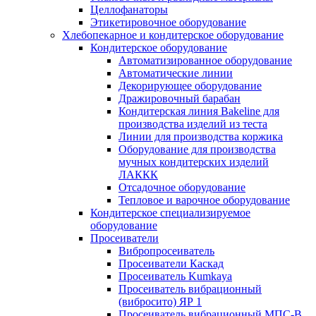
Целлофанаторы
Этикетировочное оборудование
Хлебопекарное и кондитерское оборудование
Кондитерское оборудование
Автоматизированное оборудование
Автоматические линии
Декорирующее оборудование
Дражировочный барабан
Кондитерская линия Bakeline для
производства изделий из теста
Линии для производства коржика
Оборудование для производства
мучных кондитерских изделий
ЛАККК
Отсадочное оборудование
Тепловое и варочное оборудование
Кондитерское специализируемое
оборудование
Просеиватели
Вибропросеиватель
Просеиватели Каскад
Просеиватель Kumkaya
Просеиватель вибрационный
(вибросито) ЯР 1
Просеиватель вибрационный МПС-В