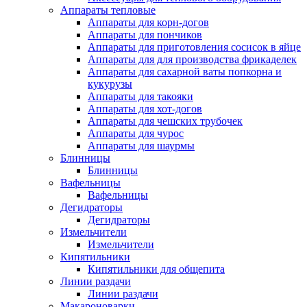
Аппараты тепловые
Аппараты для корн-догов
Аппараты для пончиков
Аппараты для приготовления сосисок в яйце
Аппараты для для производства фрикаделек
Аппараты для сахарной ваты попкорна и
кукурузы
Аппараты для такояки
Аппараты для хот-догов
Аппараты для чешских трубочек
Аппараты для чурос
Аппараты для шаурмы
Блинницы
Блинницы
Вафельницы
Вафельницы
Дегидраторы
Дегидраторы
Измельчители
Измельчители
Кипятильники
Кипятильники для общепита
Линии раздачи
Линии раздачи
Макароноварки