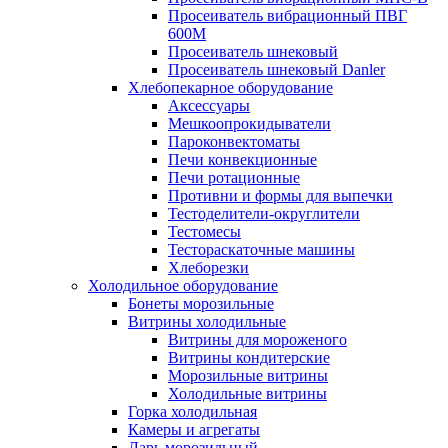
Просеиватель вибрационный ПВГ
600М
Просеиватель шнековый
Просеиватель шнековый Danler
Хлебопекарное оборудование
Аксессуары
Мешкоопрокидыватели
Пароконвектоматы
Печи конвекционные
Печи ротационные
Противни и формы для выпечки
Тестоделители-округлители
Тестомесы
Тестораскаточные машины
Хлеборезки
Холодильное оборудование
Бонеты морозильные
Витрины холодильные
Витрины для мороженого
Витрины кондитерские
Морозильные витрины
Холодильные витрины
Горка холодильная
Камеры и агрегаты
Ларь морозильный