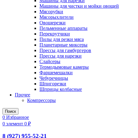
Машины для нарезки
Машины для чистки и мойки овощей
Мясорубки
Мясорыхлители
Овощерезки
Пельменные аппараты
Перекрутчики
Пилы для резки мяса
Планетарные миксеры
Прессы для гамбургеров
Прессы для нарезки
Слайсеры
Термодымовые камеры
Фаршемешалки
Чебуречницы
Шпигорезки
Шприцы колбасные
Прочее
Компрессоры
Поиск
0
Избранное
0
элемент
0
₽
8 (927) 955-52-21