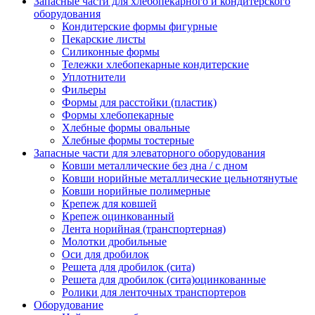
Запасные части для хлебопекарного и кондитерского
оборудования
Кондитерские формы фигурные
Пекарские листы
Силиконные формы
Тележки хлебопекарные кондитерские
Уплотнители
Фильеры
Формы для расстойки (пластик)
Формы хлебопекарные
Хлебные формы овальные
Хлебные формы тостерные
Запасные части для элеваторного оборудования
Ковши металлические без дна / с дном
Ковши норийные металлические цельнотянутые
Ковши норийные полимерные
Крепеж для ковшей
Крепеж оцинкованный
Лента норийная (транспортерная)
Молотки дробильные
Оси для дробилок
Решета для дробилок (сита)
Решета для дробилок (сита)оцинкованные
Ролики для ленточных транспортеров
Оборудование