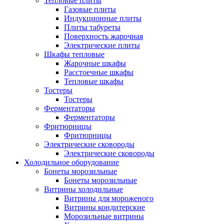
Тепловые плиты
Газовые плиты
Индукционные плиты
Плиты табуреты
Поверхность жарочная
Электрические плиты
Шкафы тепловые
Жарочные шкафы
Расстоечные шкафы
Тепловые шкафы
Тостеры
Тостеры
Ферментаторы
Ферментаторы
Фритюрницы
Фритюрницы
Электрические сковороды
Электрические сковороды
Холодильное оборудование
Бонеты морозильные
Бонеты морозильные
Витрины холодильные
Витрины для мороженого
Витрины кондитерские
Морозильные витрины