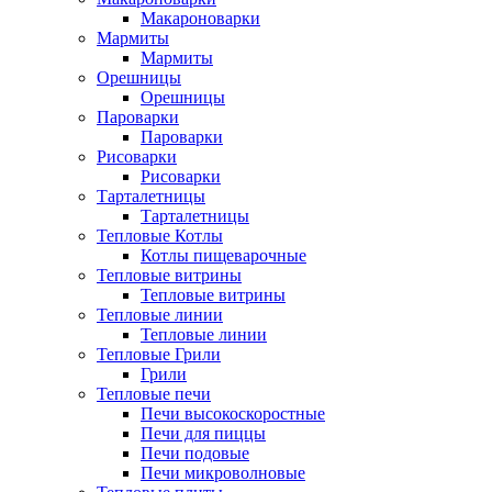
Макароноварки
Мармиты
Мармиты
Орешницы
Орешницы
Пароварки
Пароварки
Рисоварки
Рисоварки
Тарталетницы
Тарталетницы
Тепловые Котлы
Котлы пищеварочные
Тепловые витрины
Тепловые витрины
Тепловые линии
Тепловые линии
Тепловые Грили
Грили
Тепловые печи
Печи высокоскоростные
Печи для пиццы
Печи подовые
Печи микроволновые