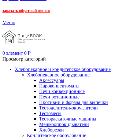
заказать обратный звонок
Меню
0
элемент
0
₽
Просмотр категорий
Хлебопекарное и кондитерское оборудование
Хлебопекарное оборудование
Аксессуары
Пароконвектоматы
Печи конвекционные
Печи ротационные
Противни и формы для выпечки
Тестоделители-округлители
Тестомесы
Тестораскаточные машины
Мешкоопрокидыватели
Хлеборезки
Кондитерское оборудование