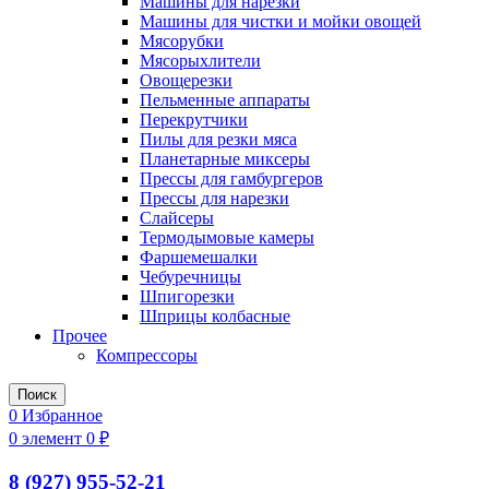
Машины для нарезки
Машины для чистки и мойки овощей
Мясорубки
Мясорыхлители
Овощерезки
Пельменные аппараты
Перекрутчики
Пилы для резки мяса
Планетарные миксеры
Прессы для гамбургеров
Прессы для нарезки
Слайсеры
Термодымовые камеры
Фаршемешалки
Чебуречницы
Шпигорезки
Шприцы колбасные
Прочее
Компрессоры
Поиск
0
Избранное
0
элемент
0
₽
8 (927) 955-52-21