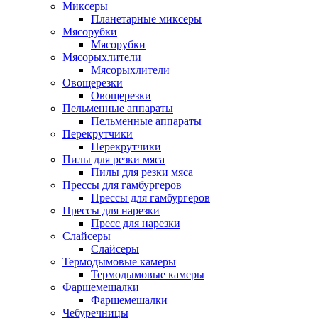
Миксеры
Планетарные миксеры
Мясорубки
Мясорубки
Мясорыхлители
Мясорыхлители
Овощерезки
Овощерезки
Пельменные аппараты
Пельменные аппараты
Перекрутчики
Перекрутчики
Пилы для резки мяса
Пилы для резки мяса
Прессы для гамбургеров
Прессы для гамбургеров
Прессы для нарезки
Пресс для нарезки
Слайсеры
Слайсеры
Термодымовые камеры
Термодымовые камеры
Фаршемешалки
Фаршемешалки
Чебуречницы