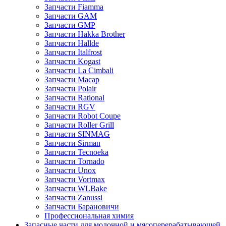
Запчасти Fiamma
Запчасти GAM
Запчасти GMP
Запчасти Hakka Brother
Запчасти Hallde
Запчасти Italfrost
Запчасти Kogast
Запчасти La Cimbali
Запчасти Macap
Запчасти Polair
Запчасти Rational
Запчасти RGV
Запчасти Robot Coupe
Запчасти Roller Grill
Запчасти SINMAG
Запчасти Sirman
Запчасти Tecnoeka
Запчасти Tornado
Запчасти Unox
Запчасти Vortmax
Запчасти WLBake
Запчасти Zanussi
Запчасти Барановичи
Профессиональная химия
Запасные части для молочной и мясоперерабатывающей