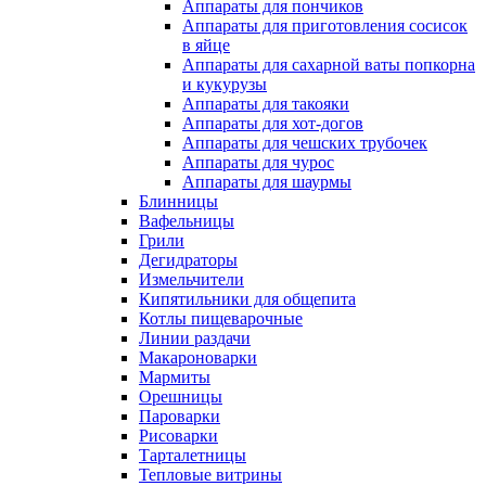
Аппараты для пончиков
Аппараты для приготовления сосисок
в яйце
Аппараты для сахарной ваты попкорна
и кукурузы
Аппараты для такояки
Аппараты для хот-догов
Аппараты для чешских трубочек
Аппараты для чурос
Аппараты для шаурмы
Блинницы
Вафельницы
Грили
Дегидраторы
Измельчители
Кипятильники для общепита
Котлы пищеварочные
Линии раздачи
Макароноварки
Мармиты
Орешницы
Пароварки
Рисоварки
Тарталетницы
Тепловые витрины