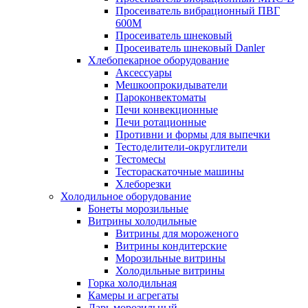
Просеиватель вибрационный ПВГ
600М
Просеиватель шнековый
Просеиватель шнековый Danler
Хлебопекарное оборудование
Аксессуары
Мешкоопрокидыватели
Пароконвектоматы
Печи конвекционные
Печи ротационные
Противни и формы для выпечки
Тестоделители-округлители
Тестомесы
Тестораскаточные машины
Хлеборезки
Холодильное оборудование
Бонеты морозильные
Витрины холодильные
Витрины для мороженого
Витрины кондитерские
Морозильные витрины
Холодильные витрины
Горка холодильная
Камеры и агрегаты
Ларь морозильный