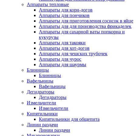
Аппараты тепловые
Аппараты для корн-догов
Аппараты для пончиков
Аппараты для приготовления сосисок в яйце
Аппараты для для производства фрикаделек
Аппараты для сахарной ваты попкорна и
кукурузы
Аппараты для такояки
Аппараты для хот-догов
Аппараты для чешских трубочек
Аппараты для чурос
Аппараты для шаурмы
Блинницы
Блинницы
Вафельницы
Вафельницы
Дегидраторы
Дегидраторы
Измельчители
Измельчители
Кипятильники
Кипятильники для общепита
Линии раздачи
Линии раздачи
Макароноварки