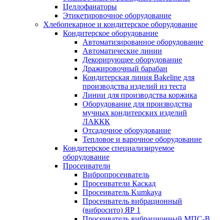
Целлофанаторы
Этикетировочное оборудование
Хлебопекарное и кондитерское оборудование
Кондитерское оборудование
Автоматизированное оборудование
Автоматические линии
Декорирующее оборудование
Дражировочный барабан
Кондитерская линия Bakeline для
производства изделий из теста
Линии для производства коржика
Оборудование для производства
мучных кондитерских изделий
ЛАККК
Отсадочное оборудование
Тепловое и варочное оборудование
Кондитерское специализируемое
оборудование
Просеиватели
Вибропросеиватель
Просеиватели Каскад
Просеиватель Kumkaya
Просеиватель вибрационный
(вибросито) ЯР 1
Просеиватель вибрационный МПС-В