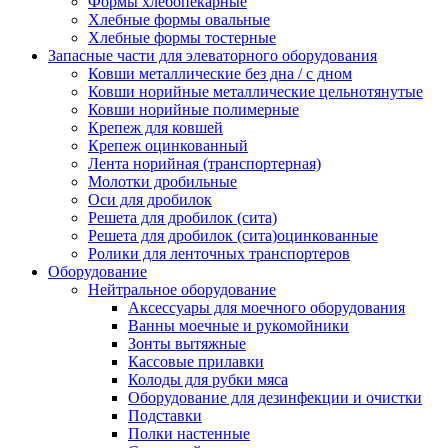
Формы хлебопекарные
Хлебные формы овальные
Хлебные формы тостерные
Запасные части для элеваторного оборудования
Ковши металлические без дна / с дном
Ковши норийные металлические цельнотянутые
Ковши норийные полимерные
Крепеж для ковшей
Крепеж оцинкованный
Лента норийная (транспортерная)
Молотки дробильные
Оси для дробилок
Решета для дробилок (сита)
Решета для дробилок (сита)оцинкованные
Ролики для ленточных транспортеров
Оборудование
Нейтральное оборудование
Аксессуары для моечного оборудования
Ванны моечные и рукомойники
Зонты вытяжные
Кассовые прилавки
Колоды для рубки мяса
Оборудование для дезинфекции и очистки
Подставки
Полки настенные