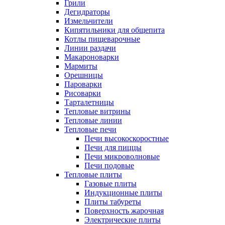
Грили
Дегидраторы
Измельчители
Кипятильники для общепита
Котлы пищеварочные
Линии раздачи
Макароноварки
Мармиты
Орешницы
Пароварки
Рисоварки
Тарталетницы
Тепловые витрины
Тепловые линии
Тепловые печи
Печи высокоскоростные
Печи для пиццы
Печи микроволновые
Печи подовые
Тепловые плиты
Газовые плиты
Индукционные плиты
Плиты табуреты
Поверхность жарочная
Электрические плиты