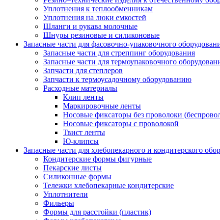
Уплотнения к теплообменникам
Уплотнения на люки емкостей
Шланги и рукава молочные
Шнуры резиновые и силиконовые
Запасные части для фасовочно-упаковочного оборудован
Запасные части для стреппинг оборудования
Запасные части для термоупаковочного оборудован
Запчасти для степлеров
Запчасти к термоусадочному оборудованию
Расходные материалы
Клип ленты
Маркировочные ленты
Носовые фиксаторы без проволоки (беспрово
Носовые фиксаторы с проволокой
Твист ленты
Ю-клипсы
Запасные части для хлебопекарного и кондитерского обо
Кондитерские формы фигурные
Пекарские листы
Силиконные формы
Тележки хлебопекарные кондитерские
Уплотнители
Фильеры
Формы для расстойки (пластик)