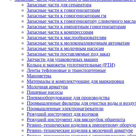
Запасные части для сепаратора
Запасные части к гомогенизаторам
Запасные части к гомогенизаторам гм
Запасные части к гомогенизатору сливочного масла
Запасные части к импортным гомогенизаторам
Запасные части к компрессорам
Запасные части к маслообразователям
Запасные части к молокоразливочным автоматам
Запасные части к молочным насосам
Запасные части поставляемые под заказ
Запчасти для упаковочных машин
Кольца и манжеты уплотнительные (РТИ)
Ленты тефлоновые и транспортерные
Манометры
Материалы и комплектующие для маркировки
Молочная арматура
Пищевые насосы
Пневмооборудование для производства
Промышленные фильтры для очистки воды и возду
Промышленные электронагреватели
Режущий инструмент для волчков
Режущий инструмент для мясорубок общепита
Резино–технические изделия к импортному оборуд
Резино–технические изделия к молочной арматуре
Резино–технические изделия к отечественному об