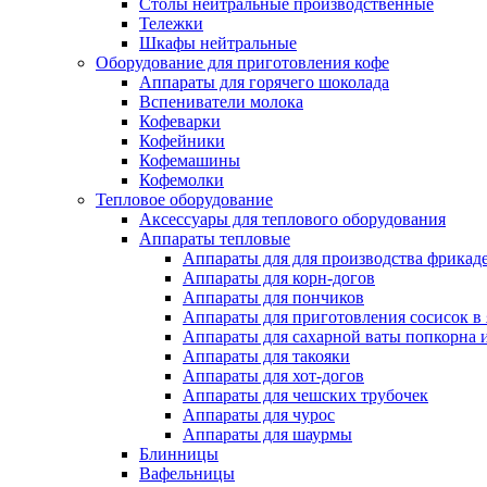
Столы нейтральные производственные
Тележки
Шкафы нейтральные
Оборудование для приготовления кофе
Аппараты для горячего шоколада
Вспениватели молока
Кофеварки
Кофейники
Кофемашины
Кофемолки
Тепловое оборудование
Аксессуары для теплового оборудования
Аппараты тепловые
Аппараты для для производства фрикад
Аппараты для корн-догов
Аппараты для пончиков
Аппараты для приготовления сосисок в
Аппараты для сахарной ваты попкорна 
Аппараты для такояки
Аппараты для хот-догов
Аппараты для чешских трубочек
Аппараты для чурос
Аппараты для шаурмы
Блинницы
Вафельницы