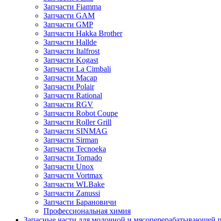
Запчасти Fiamma
Запчасти GAM
Запчасти GMP
Запчасти Hakka Brother
Запчасти Hallde
Запчасти Italfrost
Запчасти Kogast
Запчасти La Cimbali
Запчасти Macap
Запчасти Polair
Запчасти Rational
Запчасти RGV
Запчасти Robot Coupe
Запчасти Roller Grill
Запчасти SINMAG
Запчасти Sirman
Запчасти Tecnoeka
Запчасти Tornado
Запчасти Unox
Запчасти Vortmax
Запчасти WLBake
Запчасти Zanussi
Запчасти Барановичи
Профессиональная химия
Запасные части для молочной и мясоперерабатывающей