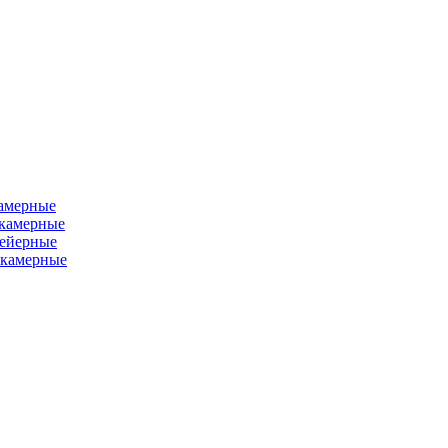
камерные
хкамерные
вейерные
окамерные