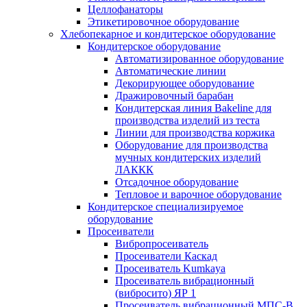
Целлофанаторы
Этикетировочное оборудование
Хлебопекарное и кондитерское оборудование
Кондитерское оборудование
Автоматизированное оборудование
Автоматические линии
Декорирующее оборудование
Дражировочный барабан
Кондитерская линия Bakeline для
производства изделий из теста
Линии для производства коржика
Оборудование для производства
мучных кондитерских изделий
ЛАККК
Отсадочное оборудование
Тепловое и варочное оборудование
Кондитерское специализируемое
оборудование
Просеиватели
Вибропросеиватель
Просеиватели Каскад
Просеиватель Kumkaya
Просеиватель вибрационный
(вибросито) ЯР 1
Просеиватель вибрационный МПС-В