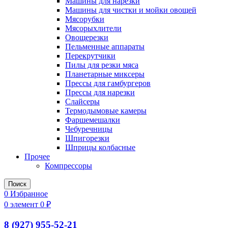
Машины для нарезки
Машины для чистки и мойки овощей
Мясорубки
Мясорыхлители
Овощерезки
Пельменные аппараты
Перекрутчики
Пилы для резки мяса
Планетарные миксеры
Прессы для гамбургеров
Прессы для нарезки
Слайсеры
Термодымовые камеры
Фаршемешалки
Чебуречницы
Шпигорезки
Шприцы колбасные
Прочее
Компрессоры
Поиск
0
Избранное
0
элемент
0
₽
8 (927) 955-52-21