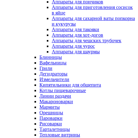
Аппараты для пончиков
Аппараты для приготовления сосисок
в яйце
Аппараты для сахарной ваты попкорна
и кукурузы
Аппараты для такояки
Аппараты для хот-догов
Аппараты для чешских трубочек
Аппараты для чурос
Аппараты для шаурмы
Блинницы
Вафельницы
Грили
Дегидраторы
Измельчители
Кипятильники для общепита
Котлы пищеварочные
Линии раздачи
Макароноварки
Мармиты
Орешницы
Пароварки
Рисоварки
Тарталетницы
Тепловые витрины