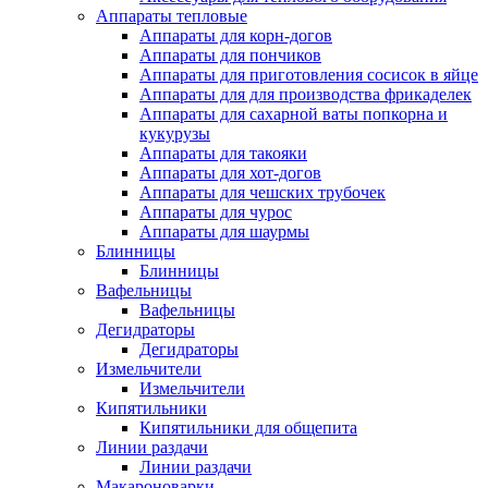
Аппараты тепловые
Аппараты для корн-догов
Аппараты для пончиков
Аппараты для приготовления сосисок в яйце
Аппараты для для производства фрикаделек
Аппараты для сахарной ваты попкорна и
кукурузы
Аппараты для такояки
Аппараты для хот-догов
Аппараты для чешских трубочек
Аппараты для чурос
Аппараты для шаурмы
Блинницы
Блинницы
Вафельницы
Вафельницы
Дегидраторы
Дегидраторы
Измельчители
Измельчители
Кипятильники
Кипятильники для общепита
Линии раздачи
Линии раздачи
Макароноварки