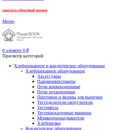
заказать обратный звонок
Меню
0
элемент
0
₽
Просмотр категорий
Хлебопекарное и кондитерское оборудование
Хлебопекарное оборудование
Аксессуары
Пароконвектоматы
Печи конвекционные
Печи ротационные
Противни и формы для выпечки
Тестоделители-округлители
Тестомесы
Тестораскаточные машины
Мешкоопрокидыватели
Хлеборезки
Кондитерское оборудование