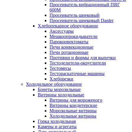
Просеиватель вибрационный ПВГ
600М
Просеиватель шнековый
Просеиватель шнековый Danler
Хлебопекарное оборудование
Аксессуары
Мешкоопрокидыватели
Пароконвектоматы
Печи конвекционные
Печи ротационные
Противни и формы для выпечки
Тестоделители-округлители
Тестомесы
Тестораскаточные машины
Хлеборезки
Холодильное оборудование
Бонеты морозильные
Витрины холодильные
Витрины для мороженого
Витрины кондитерские
Морозильные витрины
Холодильные витрины
Горка холодильная
Камеры и агрегаты
Ларь морозильный