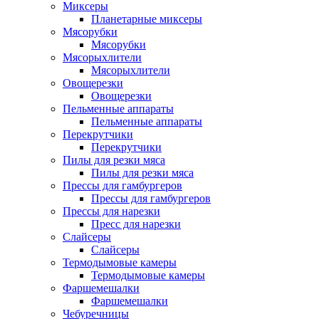
Миксеры
Планетарные миксеры
Мясорубки
Мясорубки
Мясорыхлители
Мясорыхлители
Овощерезки
Овощерезки
Пельменные аппараты
Пельменные аппараты
Перекрутчики
Перекрутчики
Пилы для резки мяса
Пилы для резки мяса
Прессы для гамбургеров
Прессы для гамбургеров
Прессы для нарезки
Пресс для нарезки
Слайсеры
Слайсеры
Термодымовые камеры
Термодымовые камеры
Фаршемешалки
Фаршемешалки
Чебуречницы