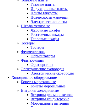
Тепловые плиты
Газовые плиты
Индукционные плиты
Плиты табуреты
Поверхность жарочная
Электрические плиты
Шкафы тепловые
Жарочные шкафы
Расстоечные шкафы
Тепловые шкафы
Тостеры
Тостеры
Ферментаторы
Ферментаторы
Фритюрницы
Фритюрницы
Электрические сковороды
Электрические сковороды
Холодильное оборудование
Бонеты морозильные
Бонеты морозильные
Витрины холодильные
Витрины для мороженого
Витрины кондитерские
Морозильные витрины