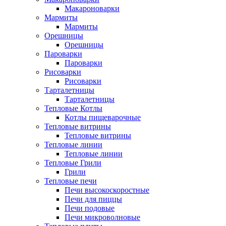
Макароноварки
Мармиты
Мармиты
Орешницы
Орешницы
Пароварки
Пароварки
Рисоварки
Рисоварки
Тарталетницы
Тарталетницы
Тепловые Котлы
Котлы пищеварочные
Тепловые витрины
Тепловые витрины
Тепловые линии
Тепловые линии
Тепловые Грили
Грили
Тепловые печи
Печи высокоскоростные
Печи для пиццы
Печи подовые
Печи микроволновые