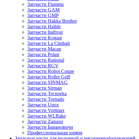
Запчасти Fiamma
Запчасти GAM
Запчасти GMP
Запчасти Hakka Brother
Запчасти Hallde
Запчасти Italfrost
Запчасти Kogast
Запчасти La Cimbali
Запчасти Macap
Запчасти Polair
Запчасти Rational
Запчасти RGV
Запчасти Robot Coupe
Запчасти Roller Grill
Запчасти SINMAG
Запчасти Sirman
Запчасти Tecnoeka
Запчасти Tornado
Запчасти Unox
Запчасти Vortmax
Запчасти WLBake
Запчасти Zanussi
Запчасти Барановичи
Профессиональная химия
Запасные части для молочной и мясоперерабатывающей