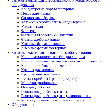
Запасные части для хлебопекарного и кондитерского
оборудования
Кондитерские формы фигурные
Пекарские листы
Силиконные формы
Тележки хлебопекарные кондитерские
Уплотнители
Фильеры
Формы для расстойки (пластик)
Формы хлебопекарные
Хлебные формы овальные
Хлебные формы тостерные
Запасные части для элеваторного оборудования
Ковши металлические без дна / с дном
Ковши норийные металлические цельнотянутые
Ковши норийные полимерные
Крепеж для ковшей
Крепеж оцинкованный
Лента норийная (транспортерная)
Молотки дробильные
Оси для дробилок
Решета для дробилок (сита)
Решета для дробилок (сита)оцинкованные
Ролики для ленточных транспортеров
Оборудование