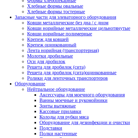
Формы хлебопекарные
Хлебные формы овальные
Хлебные формы тостерные
Запасные части для элеваторного оборудования
Ковши металлические без дна / с дном
Ковши норийные металлические цельнотянутые
Ковши норийные полимерные
Крепеж для ковшей
Крепеж оцинкованный
Лента норийная (транспортерная)
Молотки дробильные
Оси для дробилок
Решета для дробилок (сита)
Решета для дробилок (сита)оцинкованные
Ролики для ленточных транспортеров
Оборудование
Нейтральное оборудование
Аксессуары для моечного оборудования
Ванны моечные и рукомойники
Зонты вытяжные
Кассовые прилавки
Колоды для рубки мяса
Оборудование для дезинфекции и очистки
Подставки
Полки настенные