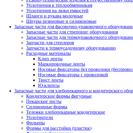
Уплотнения к теплообменникам
Уплотнения на люки емкостей
Шланги и рукава молочные
Шнуры резиновые и силиконовые
Запасные части для фасовочно-упаковочного оборудован
Запасные части для стреппинг оборудования
Запасные части для термоупаковочного оборудован
Запчасти для степлеров
Запчасти к термоусадочному оборудованию
Расходные материалы
Клип ленты
Маркировочные ленты
Носовые фиксаторы без проволоки (беспрово
Носовые фиксаторы с проволокой
Твист ленты
Ю-клипсы
Запасные части для хлебопекарного и кондитерского обо
Кондитерские формы фигурные
Пекарские листы
Силиконные формы
Тележки хлебопекарные кондитерские
Уплотнители
Фильеры
Формы для расстойки (пластик)