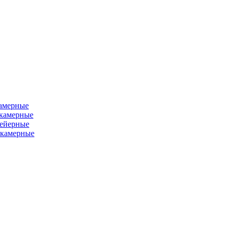
камерные
хкамерные
вейерные
окамерные