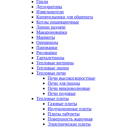
Грили
Дегидраторы
Измельчители
Кипятильники для общепита
Котлы пищеварочные
Линии раздачи
Макароноварки
Мармиты
Орешницы
Пароварки
Рисоварки
Тарталетницы
Тепловые витрины
Тепловые линии
Тепловые печи
Печи высокоскоростные
Печи для пиццы
Печи микроволновые
Печи подовые
Тепловые плиты
Газовые плиты
Индукционные плиты
Плиты табуреты
Поверхность жарочная
Электрические плиты