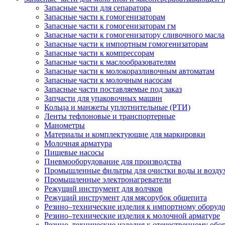
Запасные части для сепаратора
Запасные части к гомогенизаторам
Запасные части к гомогенизаторам гм
Запасные части к гомогенизатору сливочного масла
Запасные части к импортным гомогенизаторам
Запасные части к компрессорам
Запасные части к маслообразователям
Запасные части к молокоразливочным автоматам
Запасные части к молочным насосам
Запасные части поставляемые под заказ
Запчасти для упаковочных машин
Кольца и манжеты уплотнительные (РТИ)
Ленты тефлоновые и транспортерные
Манометры
Материалы и комплектующие для маркировки
Молочная арматура
Пищевые насосы
Пневмооборудование для производства
Промышленные фильтры для очистки воды и возду
Промышленные электронагреватели
Режущий инструмент для волчков
Режущий инструмент для мясорубок общепита
Резино–технические изделия к импортному оборуд
Резино–технические изделия к молочной арматуре
Резино–технические изделия к отечественному об