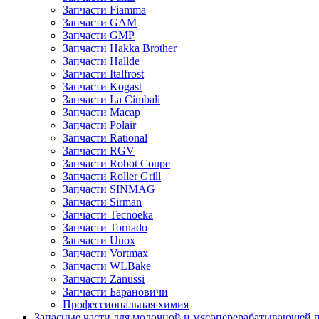
Запчасти Fiamma
Запчасти GAM
Запчасти GMP
Запчасти Hakka Brother
Запчасти Hallde
Запчасти Italfrost
Запчасти Kogast
Запчасти La Cimbali
Запчасти Macap
Запчасти Polair
Запчасти Rational
Запчасти RGV
Запчасти Robot Coupe
Запчасти Roller Grill
Запчасти SINMAG
Запчасти Sirman
Запчасти Tecnoeka
Запчасти Tornado
Запчасти Unox
Запчасти Vortmax
Запчасти WLBake
Запчасти Zanussi
Запчасти Барановичи
Профессиональная химия
Запасные части для молочной и мясоперерабатывающей