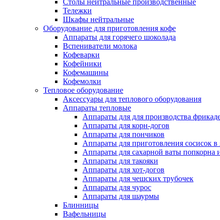
Столы нейтральные производственные
Тележки
Шкафы нейтральные
Оборудование для приготовления кофе
Аппараты для горячего шоколада
Вспениватели молока
Кофеварки
Кофейники
Кофемашины
Кофемолки
Тепловое оборудование
Аксессуары для теплового оборудования
Аппараты тепловые
Аппараты для для производства фрикад
Аппараты для корн-догов
Аппараты для пончиков
Аппараты для приготовления сосисок в
Аппараты для сахарной ваты попкорна 
Аппараты для такояки
Аппараты для хот-догов
Аппараты для чешских трубочек
Аппараты для чурос
Аппараты для шаурмы
Блинницы
Вафельницы