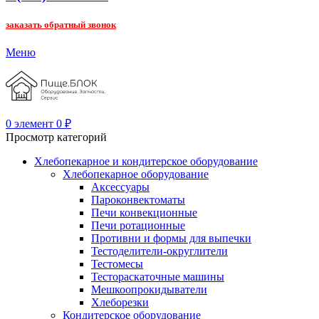
заказать обратный звонок
Меню
0
элемент
0
₽
Просмотр категорий
Хлебопекарное и кондитерское оборудование
Хлебопекарное оборудование
Аксессуары
Пароконвектоматы
Печи конвекционные
Печи ротационные
Противни и формы для выпечки
Тестоделители-округлители
Тестомесы
Тестораскаточные машины
Мешкоопрокидыватели
Хлеборезки
Кондитерское оборудование