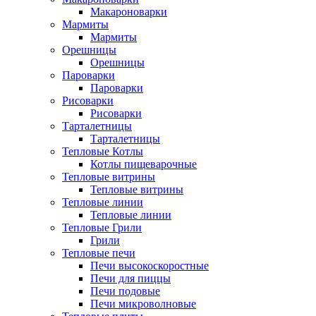
Макароноварки
Мармиты
Мармиты
Орешницы
Орешницы
Пароварки
Пароварки
Рисоварки
Рисоварки
Тарталетницы
Тарталетницы
Тепловые Котлы
Котлы пищеварочные
Тепловые витрины
Тепловые витрины
Тепловые линии
Тепловые линии
Тепловые Грили
Грили
Тепловые печи
Печи высокоскоростные
Печи для пиццы
Печи подовые
Печи микроволновые