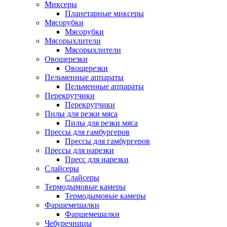
Миксеры
Планетарные миксеры
Мясорубки
Мясорубки
Мясорыхлители
Мясорыхлители
Овощерезки
Овощерезки
Пельменные аппараты
Пельменные аппараты
Перекрутчики
Перекрутчики
Пилы для резки мяса
Пилы для резки мяса
Прессы для гамбургеров
Прессы для гамбургеров
Прессы для нарезки
Пресс для нарезки
Слайсеры
Слайсеры
Термодымовые камеры
Термодымовые камеры
Фаршемешалки
Фаршемешалки
Чебуречницы