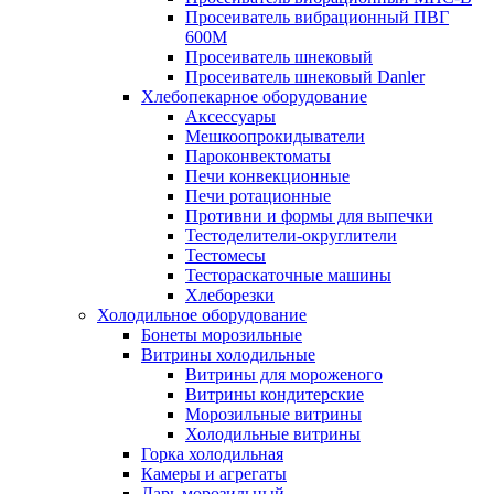
Просеиватель вибрационный ПВГ
600М
Просеиватель шнековый
Просеиватель шнековый Danler
Хлебопекарное оборудование
Аксессуары
Мешкоопрокидыватели
Пароконвектоматы
Печи конвекционные
Печи ротационные
Противни и формы для выпечки
Тестоделители-округлители
Тестомесы
Тестораскаточные машины
Хлеборезки
Холодильное оборудование
Бонеты морозильные
Витрины холодильные
Витрины для мороженого
Витрины кондитерские
Морозильные витрины
Холодильные витрины
Горка холодильная
Камеры и агрегаты
Ларь морозильный