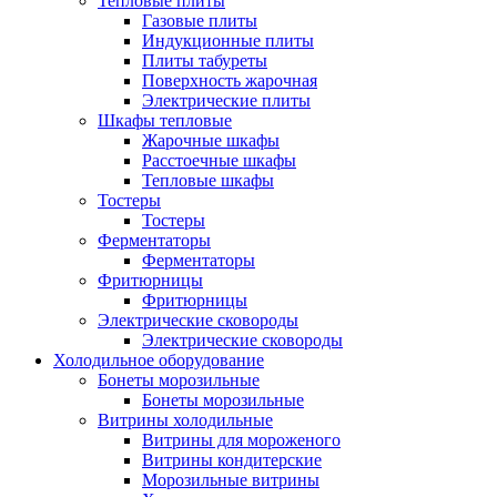
Тепловые плиты
Газовые плиты
Индукционные плиты
Плиты табуреты
Поверхность жарочная
Электрические плиты
Шкафы тепловые
Жарочные шкафы
Расстоечные шкафы
Тепловые шкафы
Тостеры
Тостеры
Ферментаторы
Ферментаторы
Фритюрницы
Фритюрницы
Электрические сковороды
Электрические сковороды
Холодильное оборудование
Бонеты морозильные
Бонеты морозильные
Витрины холодильные
Витрины для мороженого
Витрины кондитерские
Морозильные витрины