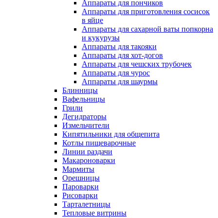
Аппараты для пончиков
Аппараты для приготовления сосисок
в яйце
Аппараты для сахарной ваты попкорна
и кукурузы
Аппараты для такояки
Аппараты для хот-догов
Аппараты для чешских трубочек
Аппараты для чурос
Аппараты для шаурмы
Блинницы
Вафельницы
Грили
Дегидраторы
Измельчители
Кипятильники для общепита
Котлы пищеварочные
Линии раздачи
Макароноварки
Мармиты
Орешницы
Пароварки
Рисоварки
Тарталетницы
Тепловые витрины