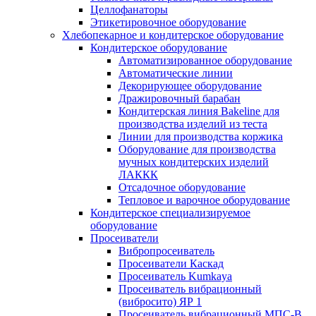
Целлофанаторы
Этикетировочное оборудование
Хлебопекарное и кондитерское оборудование
Кондитерское оборудование
Автоматизированное оборудование
Автоматические линии
Декорирующее оборудование
Дражировочный барабан
Кондитерская линия Bakeline для
производства изделий из теста
Линии для производства коржика
Оборудование для производства
мучных кондитерских изделий
ЛАККК
Отсадочное оборудование
Тепловое и варочное оборудование
Кондитерское специализируемое
оборудование
Просеиватели
Вибропросеиватель
Просеиватели Каскад
Просеиватель Kumkaya
Просеиватель вибрационный
(вибросито) ЯР 1
Просеиватель вибрационный МПС-В