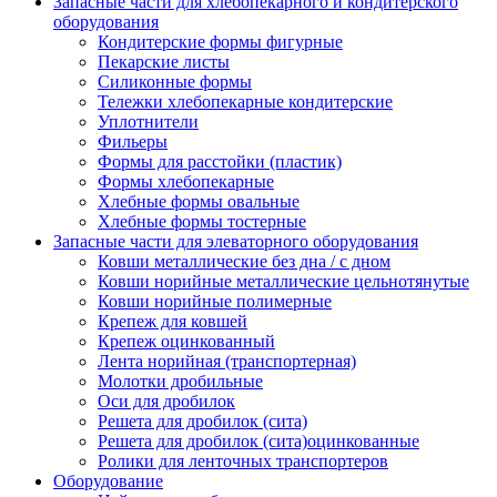
Запасные части для хлебопекарного и кондитерского
оборудования
Кондитерские формы фигурные
Пекарские листы
Силиконные формы
Тележки хлебопекарные кондитерские
Уплотнители
Фильеры
Формы для расстойки (пластик)
Формы хлебопекарные
Хлебные формы овальные
Хлебные формы тостерные
Запасные части для элеваторного оборудования
Ковши металлические без дна / с дном
Ковши норийные металлические цельнотянутые
Ковши норийные полимерные
Крепеж для ковшей
Крепеж оцинкованный
Лента норийная (транспортерная)
Молотки дробильные
Оси для дробилок
Решета для дробилок (сита)
Решета для дробилок (сита)оцинкованные
Ролики для ленточных транспортеров
Оборудование