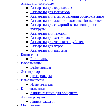
Аппараты тепловые
Аппараты для корн-догов
Аппараты для пончиков
Аппараты для приготовления сосисок в яйце
Аппараты для для производства фрикаделек
Аппараты для сахарной ваты попкорна и
кукурузы
Аппараты для такояки
Аппараты для хот-догов
Аппараты для чешских трубочек
Аппараты для чурос
Аппараты для шаурмы
Блинницы
Блинницы
Вафельницы
Вафельницы
Дегидраторы
Дегидраторы
Измельчители
Измельчители
Кипятильники
Кипятильники для общепита
Линии раздачи
Линии раздачи
Макароноварки