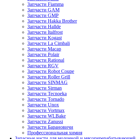
Запчасти Fiamma
Запчасти GAM
Запчасти GMP
Запчасти Hakka Brother
Запчасти Hallde
Запчасти Italfrost
Запчасти Kogast
Запчасти La Cimbali
Запчасти Macap
Запчасти Polair
Запчасти Rational
Запчасти RGV
Запчасти Robot Coupe
Запчасти Roller Grill
Запчасти SINMAG
Запчасти Sirman
Запчасти Tecnoeka
Запчасти Tornado
Запчасти Unox
Запчасти Vortmax
Запчасти WLBake
Запчасти Zanussi
Запчасти Барановичи
Профессиональная химия
Запасные части для молочной и мясоперерабатывающей