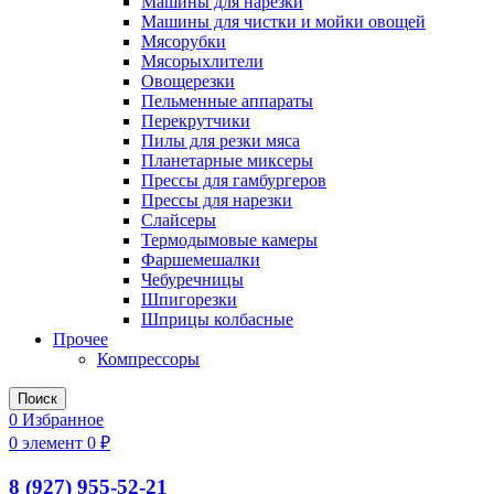
Машины для нарезки
Машины для чистки и мойки овощей
Мясорубки
Мясорыхлители
Овощерезки
Пельменные аппараты
Перекрутчики
Пилы для резки мяса
Планетарные миксеры
Прессы для гамбургеров
Прессы для нарезки
Слайсеры
Термодымовые камеры
Фаршемешалки
Чебуречницы
Шпигорезки
Шприцы колбасные
Прочее
Компрессоры
Поиск
0
Избранное
0
элемент
0
₽
8 (927) 955-52-21