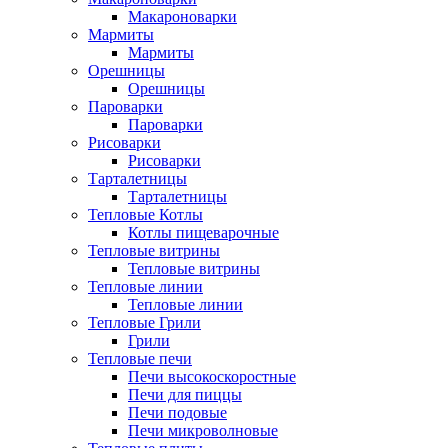
Макароноварки
Мармиты
Мармиты
Орешницы
Орешницы
Пароварки
Пароварки
Рисоварки
Рисоварки
Тарталетницы
Тарталетницы
Тепловые Котлы
Котлы пищеварочные
Тепловые витрины
Тепловые витрины
Тепловые линии
Тепловые линии
Тепловые Грили
Грили
Тепловые печи
Печи высокоскоростные
Печи для пиццы
Печи подовые
Печи микроволновые