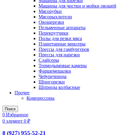
Машины для нарезки
Машины для чистки и мойки овощей
Мясорубки
Мясорыхлители
Овощерезки
Пельменные аппараты
Перекрутчики
Пилы для резки мяса
Планетарные миксеры
Прессы для гамбургеров
Прессы для нарезки
Слайсеры
Термодымовые камеры
Фаршемешалки
Чебуречницы
Шпигорезки
Шприцы колбасные
Прочее
Компрессоры
Поиск
0
Избранное
0
элемент
0
₽
8 (927) 955-52-21