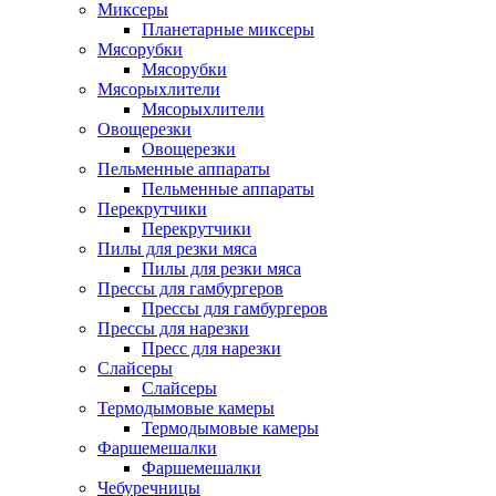
Миксеры
Планетарные миксеры
Мясорубки
Мясорубки
Мясорыхлители
Мясорыхлители
Овощерезки
Овощерезки
Пельменные аппараты
Пельменные аппараты
Перекрутчики
Перекрутчики
Пилы для резки мяса
Пилы для резки мяса
Прессы для гамбургеров
Прессы для гамбургеров
Прессы для нарезки
Пресс для нарезки
Слайсеры
Слайсеры
Термодымовые камеры
Термодымовые камеры
Фаршемешалки
Фаршемешалки
Чебуречницы