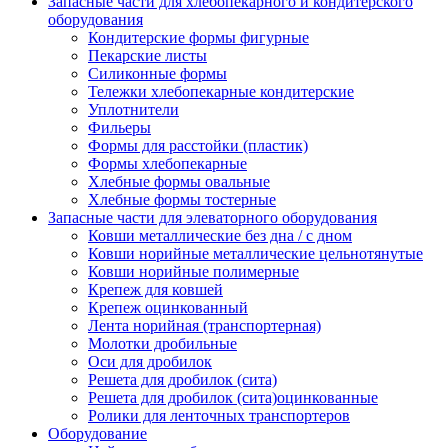
Запасные части для хлебопекарного и кондитерского
оборудования
Кондитерские формы фигурные
Пекарские листы
Силиконные формы
Тележки хлебопекарные кондитерские
Уплотнители
Фильеры
Формы для расстойки (пластик)
Формы хлебопекарные
Хлебные формы овальные
Хлебные формы тостерные
Запасные части для элеваторного оборудования
Ковши металлические без дна / с дном
Ковши норийные металлические цельнотянутые
Ковши норийные полимерные
Крепеж для ковшей
Крепеж оцинкованный
Лента норийная (транспортерная)
Молотки дробильные
Оси для дробилок
Решета для дробилок (сита)
Решета для дробилок (сита)оцинкованные
Ролики для ленточных транспортеров
Оборудование