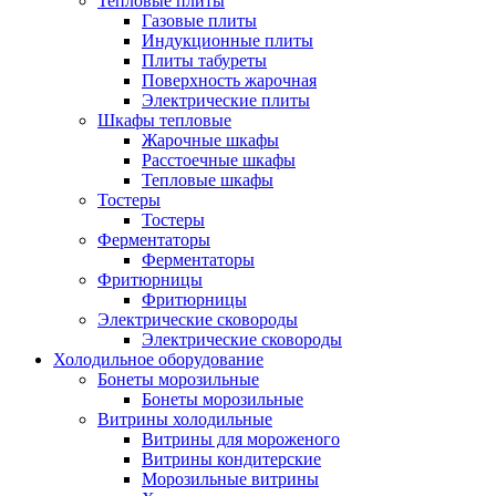
Тепловые плиты
Газовые плиты
Индукционные плиты
Плиты табуреты
Поверхность жарочная
Электрические плиты
Шкафы тепловые
Жарочные шкафы
Расстоечные шкафы
Тепловые шкафы
Тостеры
Тостеры
Ферментаторы
Ферментаторы
Фритюрницы
Фритюрницы
Электрические сковороды
Электрические сковороды
Холодильное оборудование
Бонеты морозильные
Бонеты морозильные
Витрины холодильные
Витрины для мороженого
Витрины кондитерские
Морозильные витрины