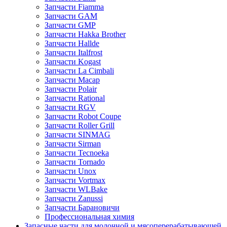
Запчасти Fiamma
Запчасти GAM
Запчасти GMP
Запчасти Hakka Brother
Запчасти Hallde
Запчасти Italfrost
Запчасти Kogast
Запчасти La Cimbali
Запчасти Macap
Запчасти Polair
Запчасти Rational
Запчасти RGV
Запчасти Robot Coupe
Запчасти Roller Grill
Запчасти SINMAG
Запчасти Sirman
Запчасти Tecnoeka
Запчасти Tornado
Запчасти Unox
Запчасти Vortmax
Запчасти WLBake
Запчасти Zanussi
Запчасти Барановичи
Профессиональная химия
Запасные части для молочной и мясоперерабатывающей