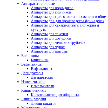
Аппараты тепловые
Аппараты для корн-догов
Аппараты для пончиков
Аппараты для приготовления сосисок в яйце
Аппараты для для производства фрикаделек
Аппараты для сахарной ваты попкорна и
кукурузы
Аппараты для такояки
Аппараты для хот-догов
Аппараты для чешских трубочек
Аппараты для чурос
Аппараты для шаурмы
Блинницы
Блинницы
Вафельницы
Вафельницы
Дегидраторы
Дегидраторы
Измельчители
Измельчители
Кипятильники
Кипятильники для общепита
Линии раздачи
Линии раздачи
Макароноварки