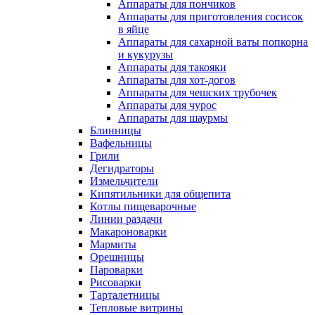
Аппараты для пончиков
Аппараты для приготовления сосисок
в яйце
Аппараты для сахарной ваты попкорна
и кукурузы
Аппараты для такояки
Аппараты для хот-догов
Аппараты для чешских трубочек
Аппараты для чурос
Аппараты для шаурмы
Блинницы
Вафельницы
Грили
Дегидраторы
Измельчители
Кипятильники для общепита
Котлы пищеварочные
Линии раздачи
Макароноварки
Мармиты
Орешницы
Пароварки
Рисоварки
Тарталетницы
Тепловые витрины