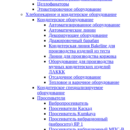
Целлофанаторы
Этикетировочное оборудование
Хлебопекарное и кондитерское оборудование
Кондитерское оборудование
Автоматизированное оборудование
Автоматические линии
Декорирующее оборудование
Дражировочный барабан
Кондитерская линия Bakeline для
производства изделий из теста
Линии для производства коржика
Оборудование для производства
мучных кондитерских изделий
ЛАККК
Отсадочное оборудование
Тепловое и варочное оборудование
Кондитерское специализируемое
оборудование
Просеиватели
Вибропросеиватель
Просеиватели Каскад
Просеиватель Kumkaya
Просеиватель вибрационный
(вибросито) ЯР 1
Просеиватель вибрационный МПС-В