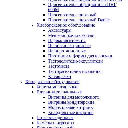
Просеиватель вибрационный ПВГ
600М
Просеиватель шнековый
Просеиватель шнековый Danler
Хлебопекарное оборудование
Аксессуары
Мешкоопрокидыватели
Пароконвектоматы
Печи конвекционные
Печи ротационные
Противни и формы для выпечки
Тестоделители-округлители
Тестомесы
Тестораскаточные машины
Хлеборезки
Холодильное оборудование
Бонеты морозильные
Витрины холодильные
Витрины для мороженого
Витрины кондитерские
Морозильные витрины
Холодильные витрины
Горка холодильная
Камеры и агрегаты
Ларь морозильный