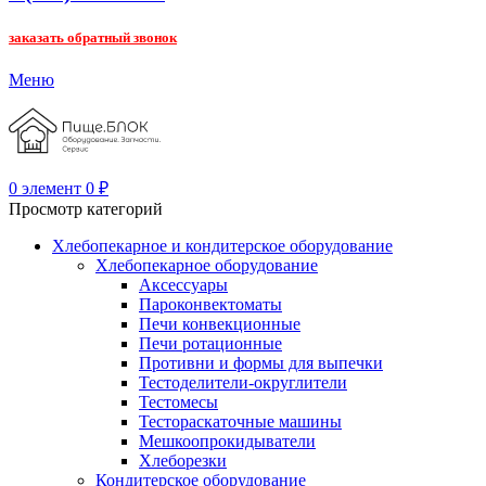
заказать обратный звонок
Меню
0
элемент
0
₽
Просмотр категорий
Хлебопекарное и кондитерское оборудование
Хлебопекарное оборудование
Аксессуары
Пароконвектоматы
Печи конвекционные
Печи ротационные
Противни и формы для выпечки
Тестоделители-округлители
Тестомесы
Тестораскаточные машины
Мешкоопрокидыватели
Хлеборезки
Кондитерское оборудование