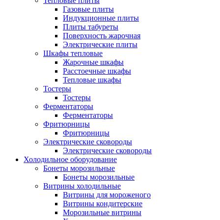
Тепловые плиты
Газовые плиты
Индукционные плиты
Плиты табуреты
Поверхность жарочная
Электрические плиты
Шкафы тепловые
Жарочные шкафы
Расстоечные шкафы
Тепловые шкафы
Тостеры
Тостеры
Ферментаторы
Ферментаторы
Фритюрницы
Фритюрницы
Электрические сковороды
Электрические сковороды
Холодильное оборудование
Бонеты морозильные
Бонеты морозильные
Витрины холодильные
Витрины для мороженого
Витрины кондитерские
Морозильные витрины