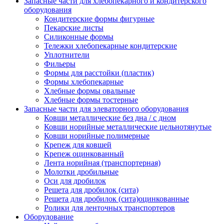
Запасные части для хлебопекарного и кондитерского
оборудования
Кондитерские формы фигурные
Пекарские листы
Силиконные формы
Тележки хлебопекарные кондитерские
Уплотнители
Фильеры
Формы для расстойки (пластик)
Формы хлебопекарные
Хлебные формы овальные
Хлебные формы тостерные
Запасные части для элеваторного оборудования
Ковши металлические без дна / с дном
Ковши норийные металлические цельнотянутые
Ковши норийные полимерные
Крепеж для ковшей
Крепеж оцинкованный
Лента норийная (транспортерная)
Молотки дробильные
Оси для дробилок
Решета для дробилок (сита)
Решета для дробилок (сита)оцинкованные
Ролики для ленточных транспортеров
Оборудование