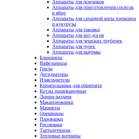
Аппараты для пончиков
Аппараты для приготовления сосисок
в яйце
Аппараты для сахарной ваты попкорна
и кукурузы
Аппараты для такояки
Аппараты для хот-догов
Аппараты для чешских трубочек
Аппараты для чурос
Аппараты для шаурмы
Блинницы
Вафельницы
Грили
Дегидраторы
Измельчители
Кипятильники для общепита
Котлы пищеварочные
Линии раздачи
Макароноварки
Мармиты
Орешницы
Пароварки
Рисоварки
Тарталетницы
Тепловые витрины