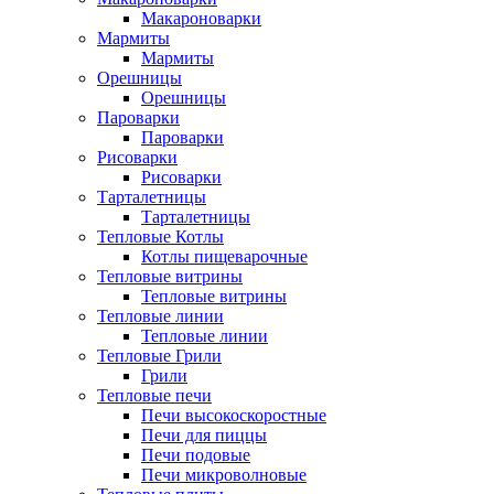
Макароноварки
Мармиты
Мармиты
Орешницы
Орешницы
Пароварки
Пароварки
Рисоварки
Рисоварки
Тарталетницы
Тарталетницы
Тепловые Котлы
Котлы пищеварочные
Тепловые витрины
Тепловые витрины
Тепловые линии
Тепловые линии
Тепловые Грили
Грили
Тепловые печи
Печи высокоскоростные
Печи для пиццы
Печи подовые
Печи микроволновые