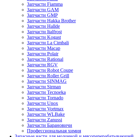
Запчасти Fiamma
Запчасти GAM
Запчасти GMP
Запчасти Hakka Brother
Запчасти Hallde
Запчасти Italfrost
Запчасти Kogast
Запчасти La Cimbali
Запчасти Macap
Запчасти Polair
Запчасти Rational
Запчасти RGV
Запчасти Robot Coupe
Запчасти Roller Grill
Запчасти SINMAG
Запчасти Sirman
Запчасти Tecnoeka
Запчасти Tornado
Запчасти Unox
Запчасти Vortmax
Запчасти WLBake
Запчасти Zanussi
Запчасти Барановичи
Профессиональная химия
Запасные части для молочной и мясоперерабатывающей