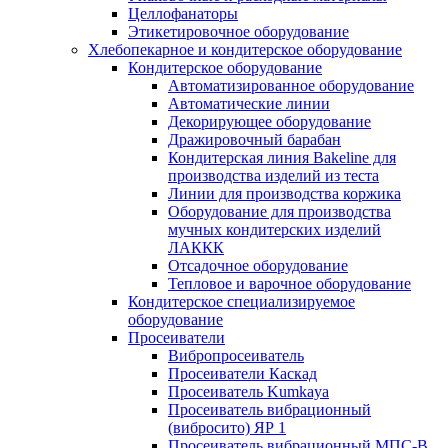
Целлофанаторы
Этикетировочное оборудование
Хлебопекарное и кондитерское оборудование
Кондитерское оборудование
Автоматизированное оборудование
Автоматические линии
Декорирующее оборудование
Дражировочный барабан
Кондитерская линия Bakeline для
производства изделий из теста
Линии для производства коржика
Оборудование для производства
мучных кондитерских изделий
ЛАККК
Отсадочное оборудование
Тепловое и варочное оборудование
Кондитерское специализируемое
оборудование
Просеиватели
Вибропросеиватель
Просеиватели Каскад
Просеиватель Kumkaya
Просеиватель вибрационный
(вибросито) ЯР 1
Просеиватель вибрационный МПС-В