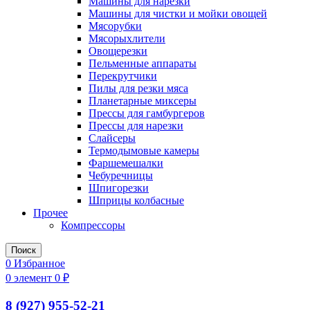
Машины для нарезки
Машины для чистки и мойки овощей
Мясорубки
Мясорыхлители
Овощерезки
Пельменные аппараты
Перекрутчики
Пилы для резки мяса
Планетарные миксеры
Прессы для гамбургеров
Прессы для нарезки
Слайсеры
Термодымовые камеры
Фаршемешалки
Чебуречницы
Шпигорезки
Шприцы колбасные
Прочее
Компрессоры
Поиск
0
Избранное
0
элемент
0
₽
8 (927) 955-52-21