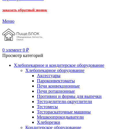
заказать обратный звонок
Меню
0
элемент
0
₽
Просмотр категорий
Хлебопекарное и кондитерское оборудование
Хлебопекарное оборудование
Аксессуары
Пароконвектоматы
Печи конвекционные
Печи ротационные
Противни и формы для выпечки
Тестоделители-округлители
Тестомесы
Тестораскаточные машины
Мешкоопрокидыватели
Хлеборезки
Кондитерское оборудование