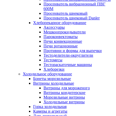
Просеиватель вибрационный ПВГ
600М
Просеиватель шнековый
Просеиватель шнековый Danler
Хлебопекарное оборудование
Аксессуары
Мешкоопрокидыватели
Пароконвектоматы
Печи конвекционные
Печи ротационные
Противни и формы для выпечки
Тестоделители-округлители
Тестомесы
Тестораскаточные машины
Хлеборезки
Холодильное оборудование
Бонеты морозильные
Витрины холодильные
Витрины для мороженого
Витрины кондитерские
Морозильные витрины
Холодильные витрины
Горка холодильная
Камеры и агрегаты
Ларь морозильный