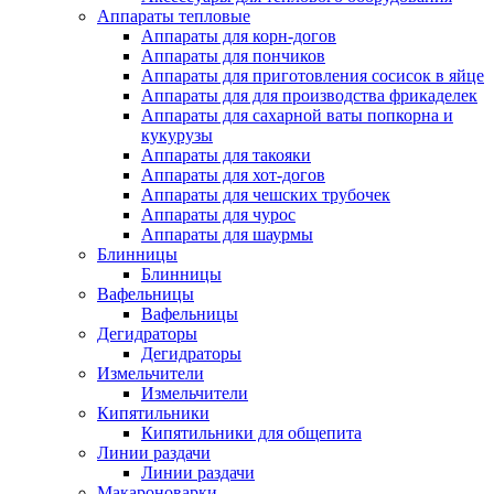
Аппараты тепловые
Аппараты для корн-догов
Аппараты для пончиков
Аппараты для приготовления сосисок в яйце
Аппараты для для производства фрикаделек
Аппараты для сахарной ваты попкорна и
кукурузы
Аппараты для такояки
Аппараты для хот-догов
Аппараты для чешских трубочек
Аппараты для чурос
Аппараты для шаурмы
Блинницы
Блинницы
Вафельницы
Вафельницы
Дегидраторы
Дегидраторы
Измельчители
Измельчители
Кипятильники
Кипятильники для общепита
Линии раздачи
Линии раздачи
Макароноварки