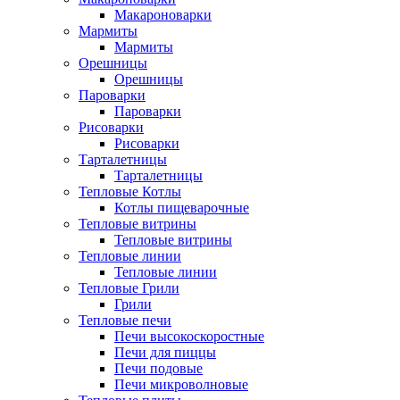
Макароноварки
Мармиты
Мармиты
Орешницы
Орешницы
Пароварки
Пароварки
Рисоварки
Рисоварки
Тарталетницы
Тарталетницы
Тепловые Котлы
Котлы пищеварочные
Тепловые витрины
Тепловые витрины
Тепловые линии
Тепловые линии
Тепловые Грили
Грили
Тепловые печи
Печи высокоскоростные
Печи для пиццы
Печи подовые
Печи микроволновые