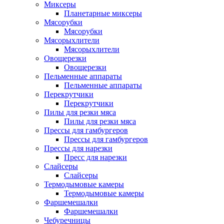
Миксеры
Планетарные миксеры
Мясорубки
Мясорубки
Мясорыхлители
Мясорыхлители
Овощерезки
Овощерезки
Пельменные аппараты
Пельменные аппараты
Перекрутчики
Перекрутчики
Пилы для резки мяса
Пилы для резки мяса
Прессы для гамбургеров
Прессы для гамбургеров
Прессы для нарезки
Пресс для нарезки
Слайсеры
Слайсеры
Термодымовые камеры
Термодымовые камеры
Фаршемешалки
Фаршемешалки
Чебуречницы