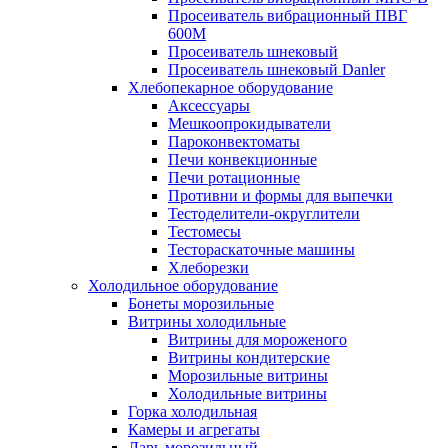
Просеиватель вибрационный ПВГ
600М
Просеиватель шнековый
Просеиватель шнековый Danler
Хлебопекарное оборудование
Аксессуары
Мешкоопрокидыватели
Пароконвектоматы
Печи конвекционные
Печи ротационные
Противни и формы для выпечки
Тестоделители-округлители
Тестомесы
Тестораскаточные машины
Хлеборезки
Холодильное оборудование
Бонеты морозильные
Витрины холодильные
Витрины для мороженого
Витрины кондитерские
Морозильные витрины
Холодильные витрины
Горка холодильная
Камеры и агрегаты
Ларь морозильный