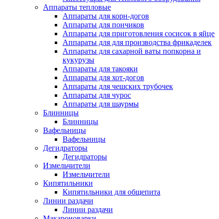
Аппараты тепловые
Аппараты для корн-догов
Аппараты для пончиков
Аппараты для приготовления сосисок в яйце
Аппараты для для производства фрикаделек
Аппараты для сахарной ваты попкорна и
кукурузы
Аппараты для такояки
Аппараты для хот-догов
Аппараты для чешских трубочек
Аппараты для чурос
Аппараты для шаурмы
Блинницы
Блинницы
Вафельницы
Вафельницы
Дегидраторы
Дегидраторы
Измельчители
Измельчители
Кипятильники
Кипятильники для общепита
Линии раздачи
Линии раздачи
Макароноварки