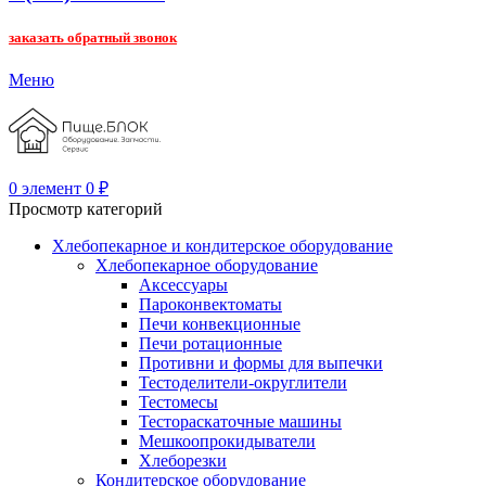
заказать обратный звонок
Меню
0
элемент
0
₽
Просмотр категорий
Хлебопекарное и кондитерское оборудование
Хлебопекарное оборудование
Аксессуары
Пароконвектоматы
Печи конвекционные
Печи ротационные
Противни и формы для выпечки
Тестоделители-округлители
Тестомесы
Тестораскаточные машины
Мешкоопрокидыватели
Хлеборезки
Кондитерское оборудование