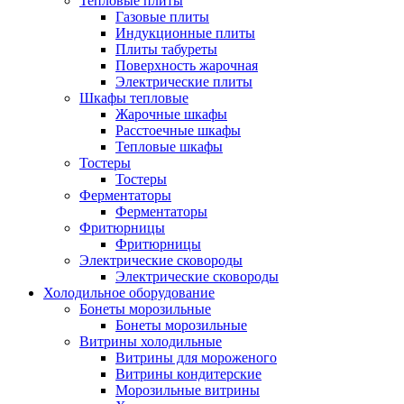
Тепловые плиты
Газовые плиты
Индукционные плиты
Плиты табуреты
Поверхность жарочная
Электрические плиты
Шкафы тепловые
Жарочные шкафы
Расстоечные шкафы
Тепловые шкафы
Тостеры
Тостеры
Ферментаторы
Ферментаторы
Фритюрницы
Фритюрницы
Электрические сковороды
Электрические сковороды
Холодильное оборудование
Бонеты морозильные
Бонеты морозильные
Витрины холодильные
Витрины для мороженого
Витрины кондитерские
Морозильные витрины