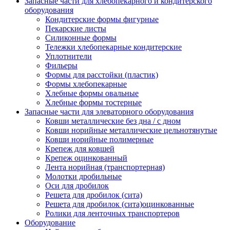
Запасные части для хлебопекарного и кондитерского
оборудования
Кондитерские формы фигурные
Пекарские листы
Силиконные формы
Тележки хлебопекарные кондитерские
Уплотнители
Фильеры
Формы для расстойки (пластик)
Формы хлебопекарные
Хлебные формы овальные
Хлебные формы тостерные
Запасные части для элеваторного оборудования
Ковши металлические без дна / с дном
Ковши норийные металлические цельнотянутые
Ковши норийные полимерные
Крепеж для ковшей
Крепеж оцинкованный
Лента норийная (транспортерная)
Молотки дробильные
Оси для дробилок
Решета для дробилок (сита)
Решета для дробилок (сита)оцинкованные
Ролики для ленточных транспортеров
Оборудование