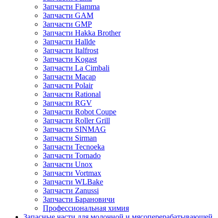
Запчасти Fiamma
Запчасти GAM
Запчасти GMP
Запчасти Hakka Brother
Запчасти Hallde
Запчасти Italfrost
Запчасти Kogast
Запчасти La Cimbali
Запчасти Macap
Запчасти Polair
Запчасти Rational
Запчасти RGV
Запчасти Robot Coupe
Запчасти Roller Grill
Запчасти SINMAG
Запчасти Sirman
Запчасти Tecnoeka
Запчасти Tornado
Запчасти Unox
Запчасти Vortmax
Запчасти WLBake
Запчасти Zanussi
Запчасти Барановичи
Профессиональная химия
Запасные части для молочной и мясоперерабатывающей