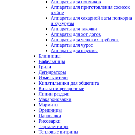
Аппараты для пончиков
Аппараты для приготовления сосисок
в яйце
Аппараты для сахарной ваты попкорна
и кукурузы
Аппараты для такояки
Аппараты для хот-догов
Аппараты для чешских трубочек
Аппараты для чурос
Аппараты для шаурмы
Блинницы
Вафельницы
Грили
Дегидраторы
Измельчители
Кипятильники для общепита
Котлы пищеварочные
Линии раздачи
Макароноварки
Мармиты
Орешницы
Пароварки
Рисоварки
Тарталетницы
Тепловые витрины