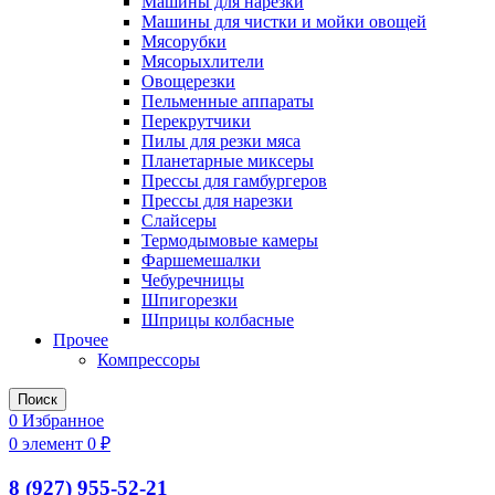
Машины для нарезки
Машины для чистки и мойки овощей
Мясорубки
Мясорыхлители
Овощерезки
Пельменные аппараты
Перекрутчики
Пилы для резки мяса
Планетарные миксеры
Прессы для гамбургеров
Прессы для нарезки
Слайсеры
Термодымовые камеры
Фаршемешалки
Чебуречницы
Шпигорезки
Шприцы колбасные
Прочее
Компрессоры
Поиск
0
Избранное
0
элемент
0
₽
8 (927) 955-52-21