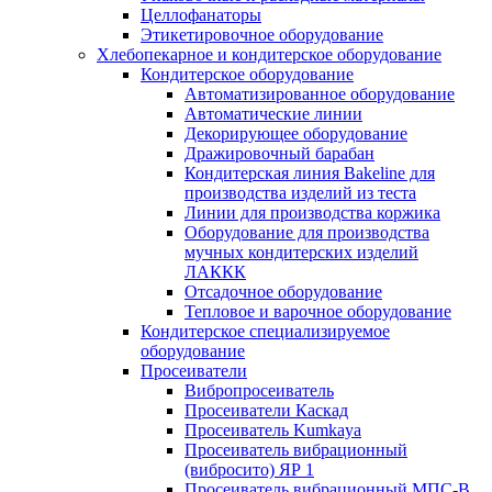
Целлофанаторы
Этикетировочное оборудование
Хлебопекарное и кондитерское оборудование
Кондитерское оборудование
Автоматизированное оборудование
Автоматические линии
Декорирующее оборудование
Дражировочный барабан
Кондитерская линия Bakeline для
производства изделий из теста
Линии для производства коржика
Оборудование для производства
мучных кондитерских изделий
ЛАККК
Отсадочное оборудование
Тепловое и варочное оборудование
Кондитерское специализируемое
оборудование
Просеиватели
Вибропросеиватель
Просеиватели Каскад
Просеиватель Kumkaya
Просеиватель вибрационный
(вибросито) ЯР 1
Просеиватель вибрационный МПС-В