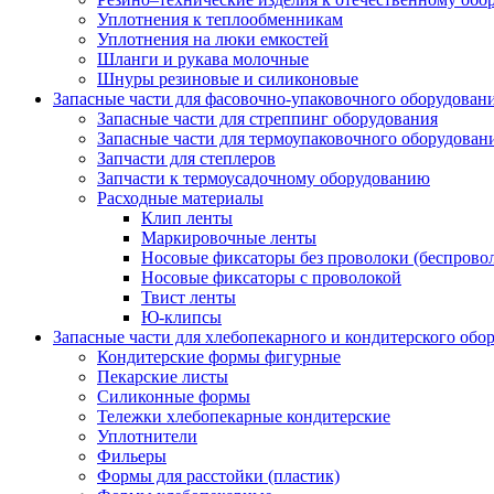
Уплотнения к теплообменникам
Уплотнения на люки емкостей
Шланги и рукава молочные
Шнуры резиновые и силиконовые
Запасные части для фасовочно-упаковочного оборудован
Запасные части для стреппинг оборудования
Запасные части для термоупаковочного оборудован
Запчасти для степлеров
Запчасти к термоусадочному оборудованию
Расходные материалы
Клип ленты
Маркировочные ленты
Носовые фиксаторы без проволоки (беспрово
Носовые фиксаторы с проволокой
Твист ленты
Ю-клипсы
Запасные части для хлебопекарного и кондитерского обо
Кондитерские формы фигурные
Пекарские листы
Силиконные формы
Тележки хлебопекарные кондитерские
Уплотнители
Фильеры
Формы для расстойки (пластик)