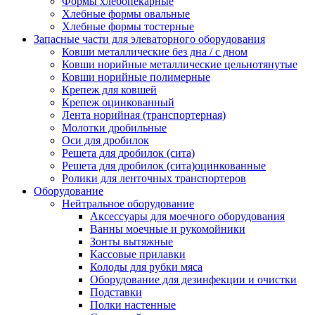
Формы хлебопекарные
Хлебные формы овальные
Хлебные формы тостерные
Запасные части для элеваторного оборудования
Ковши металлические без дна / с дном
Ковши норийные металлические цельнотянутые
Ковши норийные полимерные
Крепеж для ковшей
Крепеж оцинкованный
Лента норийная (транспортерная)
Молотки дробильные
Оси для дробилок
Решета для дробилок (сита)
Решета для дробилок (сита)оцинкованные
Ролики для ленточных транспортеров
Оборудование
Нейтральное оборудование
Аксессуары для моечного оборудования
Ванны моечные и рукомойники
Зонты вытяжные
Кассовые прилавки
Колоды для рубки мяса
Оборудование для дезинфекции и очистки
Подставки
Полки настенные