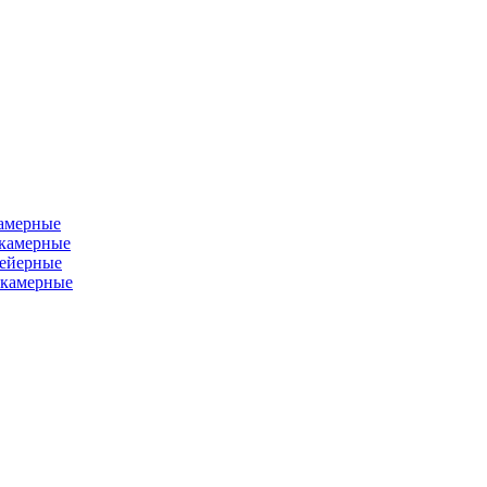
камерные
хкамерные
вейерные
окамерные