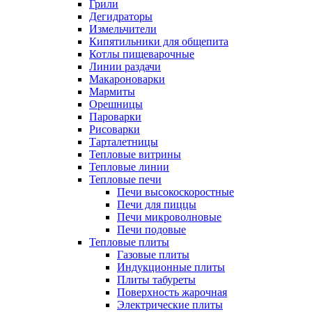
Грили
Дегидраторы
Измельчители
Кипятильники для общепита
Котлы пищеварочные
Линии раздачи
Макароноварки
Мармиты
Орешницы
Пароварки
Рисоварки
Тарталетницы
Тепловые витрины
Тепловые линии
Тепловые печи
Печи высокоскоростные
Печи для пиццы
Печи микроволновые
Печи подовые
Тепловые плиты
Газовые плиты
Индукционные плиты
Плиты табуреты
Поверхность жарочная
Электрические плиты