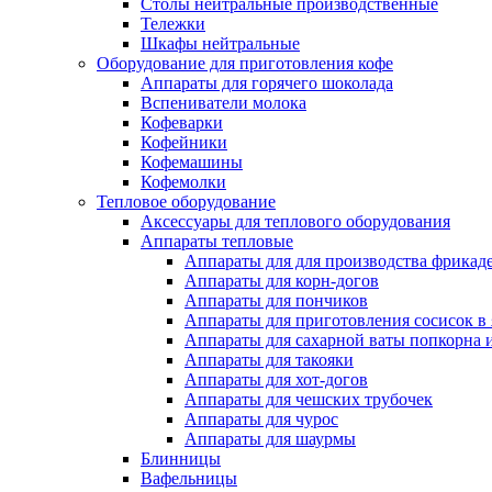
Столы нейтральные производственные
Тележки
Шкафы нейтральные
Оборудование для приготовления кофе
Аппараты для горячего шоколада
Вспениватели молока
Кофеварки
Кофейники
Кофемашины
Кофемолки
Тепловое оборудование
Аксессуары для теплового оборудования
Аппараты тепловые
Аппараты для для производства фрикад
Аппараты для корн-догов
Аппараты для пончиков
Аппараты для приготовления сосисок в
Аппараты для сахарной ваты попкорна 
Аппараты для такояки
Аппараты для хот-догов
Аппараты для чешских трубочек
Аппараты для чурос
Аппараты для шаурмы
Блинницы
Вафельницы