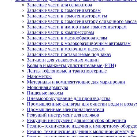
Запасные части для сепаратора
Запасные части к гомогенизаторам
Запасные части к гомогенизаторам гм
Запасные части к гомогенизатору сливочного масла
Запасные части к импортным гомогенизаторам
Запасные части к компрессорам
Запасные части к маслообразователям
Запасные части к молокоразливочным автоматам
Запасные части к молочным насосам
Запасные части поставляемые под заказ
Запчасти для упаковочных машин
Кольца и манжеты уплотнительные (РТИ)
Ленты тефлоновые и транспортерные
Манометры
Материалы и комплектующие для маркировки
Молочная арматура
Пищевые насосы
Пневмооборудование для производства
Промышленные фильтры для очистки воды и возду
Промышленные электронагреватели
Режущий инструмент для волчков
Режущий инструмент для мясорубок общепита
Резино–технические изделия к импортному оборуд
Резино–технические изделия к молочной арматуре
Резино–технические изделия к отечественному об