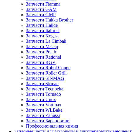
Запчасти Fiamma
Запчасти GAM
Запчасти GMP
Запчасти Hakka Brother
Запчасти Hallde
Запчасти Italfrost
Запчасти Kogast
Запчасти La Cimbali
Запчасти Macap
Запчасти Polair
Запчасти Rational
Запчасти RGV
Запчасти Robot Coupe
Запчасти Roller Grill
Запчасти SINMAG
Запчасти Sirman
Запчасти Tecnoeka
Запчасти Tornado
Запчасти Unox
Запчасти Vortmax
Запчасти WLBake
Запчасти Zanussi
Запчасти Барановичи
Профессиональная химия
Запасные части для молочной и мясоперерабатывающей