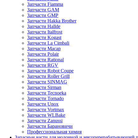
Запчасти Fiamma
Запчасти GAM
Запчасти GMP
Запчасти Hakka Brother
Запчасти Hallde
Запчасти Italfrost
Запчасти Kogast
Запчасти La Cimbali
Запчасти Macap
Запчасти Polair
Запчасти Rational
Запчасти RGV
Запчасти Robot Coupe
Запчасти Roller Grill
Запчасти SINMAG
Запчасти Sirman
Запчасти Tecnoeka
Запчасти Tornado
Запчасти Unox
Запчасти Vortmax
Запчасти WLBake
Запчасти Zanussi
Запчасти Барановичи
Профессиональная химия
Запасные части для молочной и мясоперерабатывающей