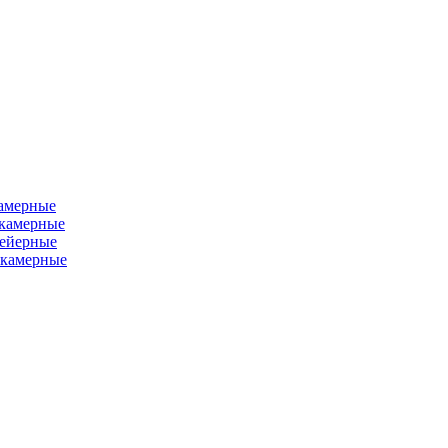
камерные
хкамерные
вейерные
окамерные