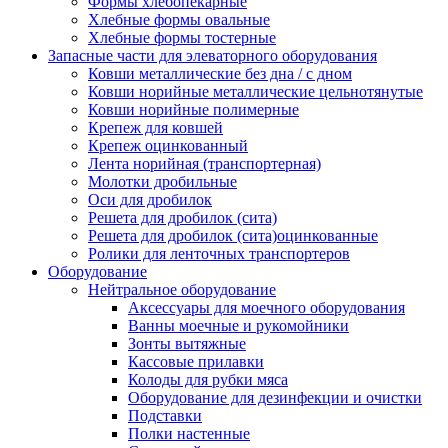
Формы хлебопекарные
Хлебные формы овальные
Хлебные формы тостерные
Запасные части для элеваторного оборудования
Ковши металлические без дна / с дном
Ковши норийные металлические цельнотянутые
Ковши норийные полимерные
Крепеж для ковшей
Крепеж оцинкованный
Лента норийная (транспортерная)
Молотки дробильные
Оси для дробилок
Решета для дробилок (сита)
Решета для дробилок (сита)оцинкованные
Ролики для ленточных транспортеров
Оборудование
Нейтральное оборудование
Аксессуары для моечного оборудования
Ванны моечные и рукомойники
Зонты вытяжные
Кассовые прилавки
Колоды для рубки мяса
Оборудование для дезинфекции и очистки
Подставки
Полки настенные