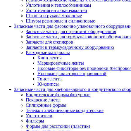
Уплотнения к теплообменникам
Уплотнения на люки емкостей
Шланги и рукава молочные
Шнуры резиновые и силиконовые
Запасные части для фасовочно-упаковочного оборудован
Запасные части для стреппинг оборудования
Запасные части для термоупаковочного оборудован
Запчасти для степлеров
Запчасти к термоусадочному оборудованию
Расходные материалы
Клип ленты
Маркировочные ленты
Носовые фиксаторы без проволоки (беспрово
Носовые фиксаторы с проволокой
Твист ленты
Ю-клипсы
Запасные части для хлебопекарного и кондитерского обо
Кондитерские формы фигурные
Пекарские листы
Силиконные формы
Тележки хлебопекарные кондитерские
Уплотнители
Фильеры
Формы для расстойки (пластик)