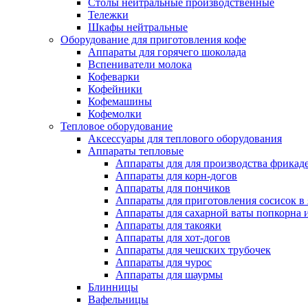
Столы нейтральные производственные
Тележки
Шкафы нейтральные
Оборудование для приготовления кофе
Аппараты для горячего шоколада
Вспениватели молока
Кофеварки
Кофейники
Кофемашины
Кофемолки
Тепловое оборудование
Аксессуары для теплового оборудования
Аппараты тепловые
Аппараты для для производства фрикад
Аппараты для корн-догов
Аппараты для пончиков
Аппараты для приготовления сосисок в
Аппараты для сахарной ваты попкорна 
Аппараты для такояки
Аппараты для хот-догов
Аппараты для чешских трубочек
Аппараты для чурос
Аппараты для шаурмы
Блинницы
Вафельницы