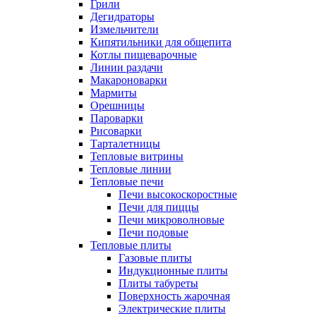
Грили
Дегидраторы
Измельчители
Кипятильники для общепита
Котлы пищеварочные
Линии раздачи
Макароноварки
Мармиты
Орешницы
Пароварки
Рисоварки
Тарталетницы
Тепловые витрины
Тепловые линии
Тепловые печи
Печи высокоскоростные
Печи для пиццы
Печи микроволновые
Печи подовые
Тепловые плиты
Газовые плиты
Индукционные плиты
Плиты табуреты
Поверхность жарочная
Электрические плиты