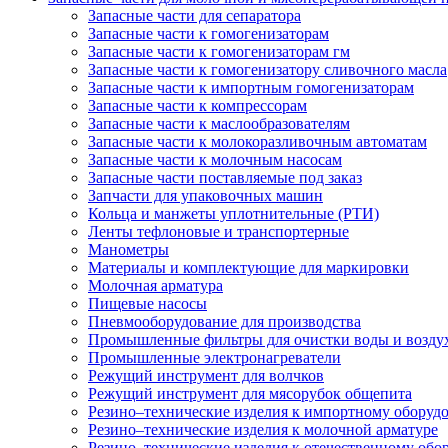
Запасные части для сепаратора
Запасные части к гомогенизаторам
Запасные части к гомогенизаторам гм
Запасные части к гомогенизатору сливочного масла
Запасные части к импортным гомогенизаторам
Запасные части к компрессорам
Запасные части к маслообразователям
Запасные части к молокоразливочным автоматам
Запасные части к молочным насосам
Запасные части поставляемые под заказ
Запчасти для упаковочных машин
Кольца и манжеты уплотнительные (РТИ)
Ленты тефлоновые и транспортерные
Манометры
Материалы и комплектующие для маркировки
Молочная арматура
Пищевые насосы
Пневмооборудование для производства
Промышленные фильтры для очистки воды и возду
Промышленные электронагреватели
Режущий инструмент для волчков
Режущий инструмент для мясорубок общепита
Резино–технические изделия к импортному оборуд
Резино–технические изделия к молочной арматуре
Резино–технические изделия к отечественному об