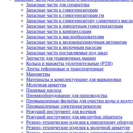
Запасные части для сепаратора
Запасные части к гомогенизаторам
Запасные части к гомогенизаторам гм
Запасные части к гомогенизатору сливочного масла
Запасные части к импортным гомогенизаторам
Запасные части к компрессорам
Запасные части к маслообразователям
Запасные части к молокоразливочным автоматам
Запасные части к молочным насосам
Запасные части поставляемые под заказ
Запчасти для упаковочных машин
Кольца и манжеты уплотнительные (РТИ)
Ленты тефлоновые и транспортерные
Манометры
Материалы и комплектующие для маркировки
Молочная арматура
Пищевые насосы
Пневмооборудование для производства
Промышленные фильтры для очистки воды и возду
Промышленные электронагреватели
Режущий инструмент для волчков
Режущий инструмент для мясорубок общепита
Резино–технические изделия к импортному оборуд
Резино–технические изделия к молочной арматуре
Резино–технические изделия к отечественному об