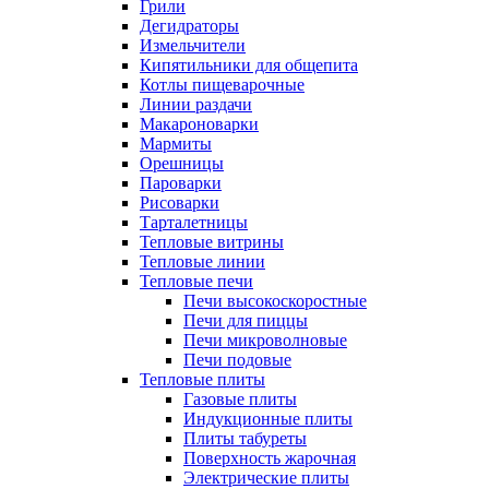
Грили
Дегидраторы
Измельчители
Кипятильники для общепита
Котлы пищеварочные
Линии раздачи
Макароноварки
Мармиты
Орешницы
Пароварки
Рисоварки
Тарталетницы
Тепловые витрины
Тепловые линии
Тепловые печи
Печи высокоскоростные
Печи для пиццы
Печи микроволновые
Печи подовые
Тепловые плиты
Газовые плиты
Индукционные плиты
Плиты табуреты
Поверхность жарочная
Электрические плиты