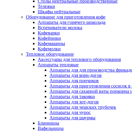
Столы нейтральные производственные
Тележки
Шкафы нейтральные
Оборудование для приготовления кофе
Аппараты для горячего шоколада
Вспениватели молока
Кофеварки
Кофейники
Кофемашины
Кофемолки
Тепловое оборудование
Аксессуары для теплового оборудования
Аппараты тепловые
Аппараты для для производства фрикад
Аппараты для корн-догов
Аппараты для пончиков
Аппараты для приготовления сосисок в
Аппараты для сахарной ваты попкорна 
Аппараты для такояки
Аппараты для хот-догов
Аппараты для чешских трубочек
Аппараты для чурос
Аппараты для шаурмы
Блинницы
Вафельницы