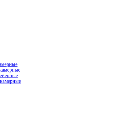
камерные
хкамерные
вейерные
окамерные