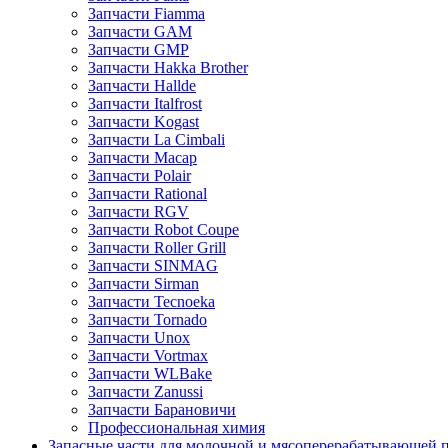
Запчасти Fiamma
Запчасти GAM
Запчасти GMP
Запчасти Hakka Brother
Запчасти Hallde
Запчасти Italfrost
Запчасти Kogast
Запчасти La Cimbali
Запчасти Macap
Запчасти Polair
Запчасти Rational
Запчасти RGV
Запчасти Robot Coupe
Запчасти Roller Grill
Запчасти SINMAG
Запчасти Sirman
Запчасти Tecnoeka
Запчасти Tornado
Запчасти Unox
Запчасти Vortmax
Запчасти WLBake
Запчасти Zanussi
Запчасти Барановичи
Профессиональная химия
Запасные части для молочной и мясоперерабатывающей