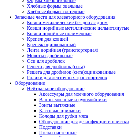
Формы хлебопекарные
Хлебные формы овальные
Хлебные формы тостерные
Запасные части для элеваторного оборудования
Ковши металлические без дна / с дном
Ковши норийные металлические цельнотянутые
Ковши норийные полимерные
Крепеж для ковшей
Крепеж оцинкованный
Лента норийная (транспортерная)
Молотки дробильные
Оси для дробилок
Решета для дробилок (сита)
Решета для дробилок (сита)оцинкованные
Ролики для ленточных транспортеров
Оборудование
Нейтральное оборудование
Аксессуары для моечного оборудования
Ванны моечные и рукомойники
Зонты вытяжные
Кассовые прилавки
Колоды для рубки мяса
Оборудование для дезинфекции и очистки
Подставки
Полки настенные