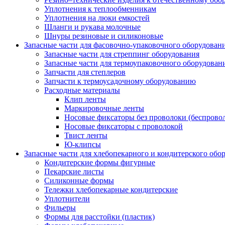
Уплотнения к теплообменникам
Уплотнения на люки емкостей
Шланги и рукава молочные
Шнуры резиновые и силиконовые
Запасные части для фасовочно-упаковочного оборудован
Запасные части для стреппинг оборудования
Запасные части для термоупаковочного оборудован
Запчасти для степлеров
Запчасти к термоусадочному оборудованию
Расходные материалы
Клип ленты
Маркировочные ленты
Носовые фиксаторы без проволоки (беспрово
Носовые фиксаторы с проволокой
Твист ленты
Ю-клипсы
Запасные части для хлебопекарного и кондитерского обо
Кондитерские формы фигурные
Пекарские листы
Силиконные формы
Тележки хлебопекарные кондитерские
Уплотнители
Фильеры
Формы для расстойки (пластик)