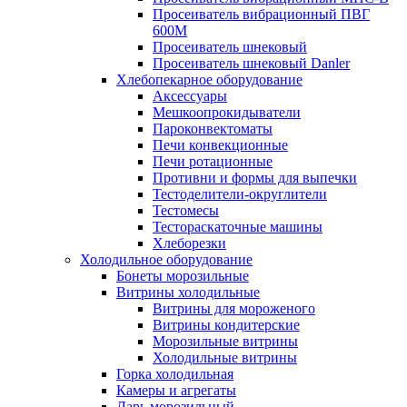
Просеиватель вибрационный ПВГ
600М
Просеиватель шнековый
Просеиватель шнековый Danler
Хлебопекарное оборудование
Аксессуары
Мешкоопрокидыватели
Пароконвектоматы
Печи конвекционные
Печи ротационные
Противни и формы для выпечки
Тестоделители-округлители
Тестомесы
Тестораскаточные машины
Хлеборезки
Холодильное оборудование
Бонеты морозильные
Витрины холодильные
Витрины для мороженого
Витрины кондитерские
Морозильные витрины
Холодильные витрины
Горка холодильная
Камеры и агрегаты
Ларь морозильный