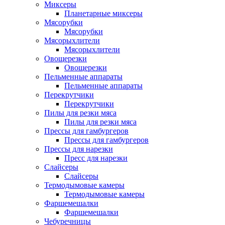
Миксеры
Планетарные миксеры
Мясорубки
Мясорубки
Мясорыхлители
Мясорыхлители
Овощерезки
Овощерезки
Пельменные аппараты
Пельменные аппараты
Перекрутчики
Перекрутчики
Пилы для резки мяса
Пилы для резки мяса
Прессы для гамбургеров
Прессы для гамбургеров
Прессы для нарезки
Пресс для нарезки
Слайсеры
Слайсеры
Термодымовые камеры
Термодымовые камеры
Фаршемешалки
Фаршемешалки
Чебуречницы