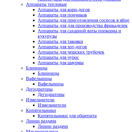
Аппараты тепловые
Аппараты для корн-догов
Аппараты для пончиков
Аппараты для приготовления сосисок в яйце
Аппараты для для производства фрикаделек
Аппараты для сахарной ваты попкорна и
кукурузы
Аппараты для такояки
Аппараты для хот-догов
Аппараты для чешских трубочек
Аппараты для чурос
Аппараты для шаурмы
Блинницы
Блинницы
Вафельницы
Вафельницы
Дегидраторы
Дегидраторы
Измельчители
Измельчители
Кипятильники
Кипятильники для общепита
Линии раздачи
Линии раздачи
Макароноварки