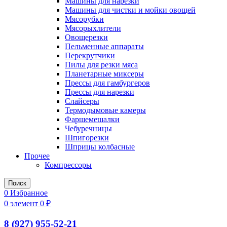
Машины для нарезки
Машины для чистки и мойки овощей
Мясорубки
Мясорыхлители
Овощерезки
Пельменные аппараты
Перекрутчики
Пилы для резки мяса
Планетарные миксеры
Прессы для гамбургеров
Прессы для нарезки
Слайсеры
Термодымовые камеры
Фаршемешалки
Чебуречницы
Шпигорезки
Шприцы колбасные
Прочее
Компрессоры
Поиск
0
Избранное
0
элемент
0
₽
8 (927) 955-52-21