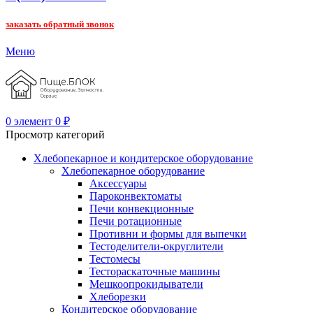
заказать обратный звонок
Меню
0
элемент
0
₽
Просмотр категорий
Хлебопекарное и кондитерское оборудование
Хлебопекарное оборудование
Аксессуары
Пароконвектоматы
Печи конвекционные
Печи ротационные
Противни и формы для выпечки
Тестоделители-округлители
Тестомесы
Тестораскаточные машины
Мешкоопрокидыватели
Хлеборезки
Кондитерское оборудование