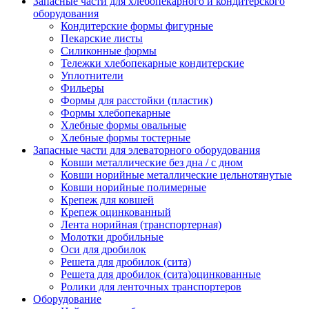
Запасные части для хлебопекарного и кондитерского
оборудования
Кондитерские формы фигурные
Пекарские листы
Силиконные формы
Тележки хлебопекарные кондитерские
Уплотнители
Фильеры
Формы для расстойки (пластик)
Формы хлебопекарные
Хлебные формы овальные
Хлебные формы тостерные
Запасные части для элеваторного оборудования
Ковши металлические без дна / с дном
Ковши норийные металлические цельнотянутые
Ковши норийные полимерные
Крепеж для ковшей
Крепеж оцинкованный
Лента норийная (транспортерная)
Молотки дробильные
Оси для дробилок
Решета для дробилок (сита)
Решета для дробилок (сита)оцинкованные
Ролики для ленточных транспортеров
Оборудование