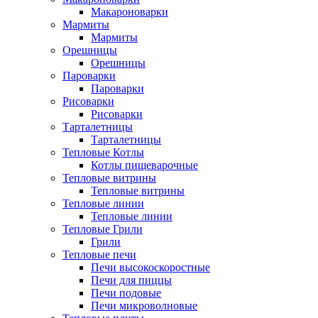
Макароноварки
Мармиты
Мармиты
Орешницы
Орешницы
Пароварки
Пароварки
Рисоварки
Рисоварки
Тарталетницы
Тарталетницы
Тепловые Котлы
Котлы пищеварочные
Тепловые витрины
Тепловые витрины
Тепловые линии
Тепловые линии
Тепловые Грили
Грили
Тепловые печи
Печи высокоскоростные
Печи для пиццы
Печи подовые
Печи микроволновые