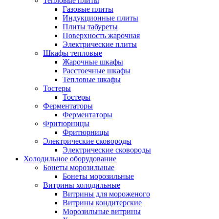
Тепловые плиты
Газовые плиты
Индукционные плиты
Плиты табуреты
Поверхность жарочная
Электрические плиты
Шкафы тепловые
Жарочные шкафы
Расстоечные шкафы
Тепловые шкафы
Тостеры
Тостеры
Ферментаторы
Ферментаторы
Фритюрницы
Фритюрницы
Электрические сковороды
Электрические сковороды
Холодильное оборудование
Бонеты морозильные
Бонеты морозильные
Витрины холодильные
Витрины для мороженого
Витрины кондитерские
Морозильные витрины