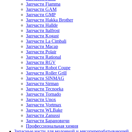
Запчасти Fiamma
Запчасти GAM
Запчасти GMP
Запчасти Hakka Brother
Запчасти Hallde
Запчасти Italfrost
Запчасти Kogast
Запчасти La Cimbali
Запчасти Macap
Запчасти Polair
Запчасти Rational
Запчасти RGV
Запчасти Robot Coupe
Запчасти Roller Grill
Запчасти SINMAG
Запчасти Sirman
Запчасти Tecnoeka
Запчасти Tornado
Запчасти Unox
Запчасти Vortmax
Запчасти WLBake
Запчасти Zanussi
Запчасти Барановичи
Профессиональная химия
Запасные части для молочной и мясоперерабатывающей