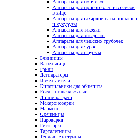
Аппараты для пончиков
Аппараты для приготовления сосисок
в яйце
Аппараты для сахарной ваты попкорна
и кукурузы
Аппараты для такояки
Аппараты для хот-догов
Аппараты для чешских трубочек
Аппараты для чурос
Аппараты для шаурмы
Блинницы
Вафельницы
Грили
Дегидраторы
Измельчители
Кипятильники для общепита
Котлы пищеварочные
Линии раздачи
Макароноварки
Мармиты
Орешницы
Пароварки
Рисоварки
Тарталетницы
Тепловые витрины