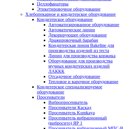
Целлофанаторы
Этикетировочное оборудование
Хлебопекарное и кондитерское оборудование
Кондитерское оборудование
Автоматизированное оборудование
Автоматические линии
Декорирующее оборудование
Дражировочный барабан
Кондитерская линия Bakeline для
производства изделий из теста
Линии для производства коржика
Оборудование для производства
мучных кондитерских изделий
ЛАККК
Отсадочное оборудование
Тепловое и варочное оборудование
Кондитерское специализируемое
оборудование
Просеиватели
Вибропросеиватель
Просеиватели Каскад
Просеиватель Kumkaya
Просеиватель вибрационный
(вибросито) ЯР 1
Просеиватель вибрационный МПС-В