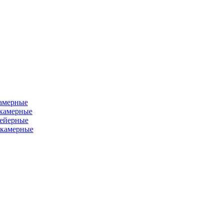
камерные
хкамерные
вейерные
окамерные