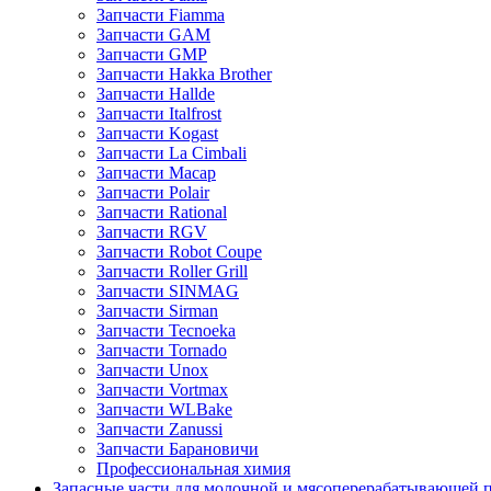
Запчасти Fiamma
Запчасти GAM
Запчасти GMP
Запчасти Hakka Brother
Запчасти Hallde
Запчасти Italfrost
Запчасти Kogast
Запчасти La Cimbali
Запчасти Macap
Запчасти Polair
Запчасти Rational
Запчасти RGV
Запчасти Robot Coupe
Запчасти Roller Grill
Запчасти SINMAG
Запчасти Sirman
Запчасти Tecnoeka
Запчасти Tornado
Запчасти Unox
Запчасти Vortmax
Запчасти WLBake
Запчасти Zanussi
Запчасти Барановичи
Профессиональная химия
Запасные части для молочной и мясоперерабатывающей