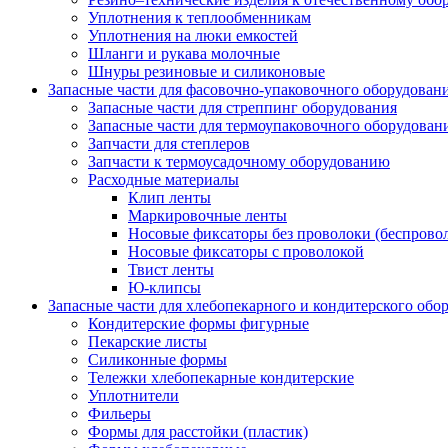
Уплотнения к теплообменникам
Уплотнения на люки емкостей
Шланги и рукава молочные
Шнуры резиновые и силиконовые
Запасные части для фасовочно-упаковочного оборудован
Запасные части для стреппинг оборудования
Запасные части для термоупаковочного оборудован
Запчасти для степлеров
Запчасти к термоусадочному оборудованию
Расходные материалы
Клип ленты
Маркировочные ленты
Носовые фиксаторы без проволоки (беспрово
Носовые фиксаторы с проволокой
Твист ленты
Ю-клипсы
Запасные части для хлебопекарного и кондитерского обо
Кондитерские формы фигурные
Пекарские листы
Силиконные формы
Тележки хлебопекарные кондитерские
Уплотнители
Фильеры
Формы для расстойки (пластик)