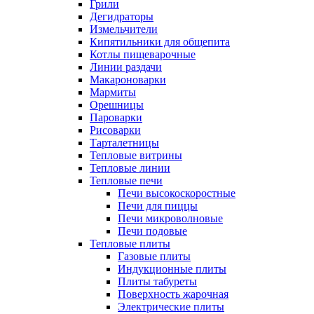
Грили
Дегидраторы
Измельчители
Кипятильники для общепита
Котлы пищеварочные
Линии раздачи
Макароноварки
Мармиты
Орешницы
Пароварки
Рисоварки
Тарталетницы
Тепловые витрины
Тепловые линии
Тепловые печи
Печи высокоскоростные
Печи для пиццы
Печи микроволновые
Печи подовые
Тепловые плиты
Газовые плиты
Индукционные плиты
Плиты табуреты
Поверхность жарочная
Электрические плиты