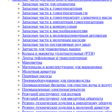
Запасные части для сепаратора
Запасные части к гомогенизаторам
Запасные части к гомогенизаторам гм
Запасные части к гомогенизатору сливочного масла
Запасные части к импортным гомогенизаторам
Запасные части к компрессорам
Запасные части к маслообразователям
Запасные части к молокоразливочным автоматам
Запасные части к молочным насосам
Запасные части поставляемые под заказ
Запчасти для упаковочных машин
Кольца и манжеты уплотнительные (РТИ)
Ленты тефлоновые и транспортерные
Манометры
Материалы и комплектующие для маркировки
Молочная арматура
Пищевые насосы
Пневмооборудование для производства
Промышленные фильтры для очистки воды и возду
Промышленные электронагреватели
Режущий инструмент для волчков
Режущий инструмент для мясорубок общепита
Резино–технические изделия к импортному оборуд
Резино–технические изделия к молочной арматуре
Резино–технические изделия к отечественному об