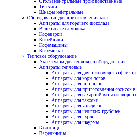
Столы нейтральные производственные
Тележки
Шкафы нейтральные
Оборудование для приготовления кофе
Аппараты для горячего шоколада
Вспениватели молока
Кофеварки
Кофейники
Кофемашины
Кофемолки
Тепловое оборудование
Аксессуары для теплового оборудования
Аппараты тепловые
Аппараты для для производства фрикад
Аппараты для корн-догов
Аппараты для пончиков
Аппараты для приготовления сосисок в
Аппараты для сахарной ваты попкорна 
Аппараты для такояки
Аппараты для хот-догов
Аппараты для чешских трубочек
Аппараты для чурос
Аппараты для шаурмы
Блинницы
Вафельницы