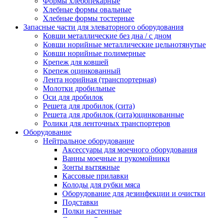
Формы хлебопекарные
Хлебные формы овальные
Хлебные формы тостерные
Запасные части для элеваторного оборудования
Ковши металлические без дна / с дном
Ковши норийные металлические цельнотянутые
Ковши норийные полимерные
Крепеж для ковшей
Крепеж оцинкованный
Лента норийная (транспортерная)
Молотки дробильные
Оси для дробилок
Решета для дробилок (сита)
Решета для дробилок (сита)оцинкованные
Ролики для ленточных транспортеров
Оборудование
Нейтральное оборудование
Аксессуары для моечного оборудования
Ванны моечные и рукомойники
Зонты вытяжные
Кассовые прилавки
Колоды для рубки мяса
Оборудование для дезинфекции и очистки
Подставки
Полки настенные