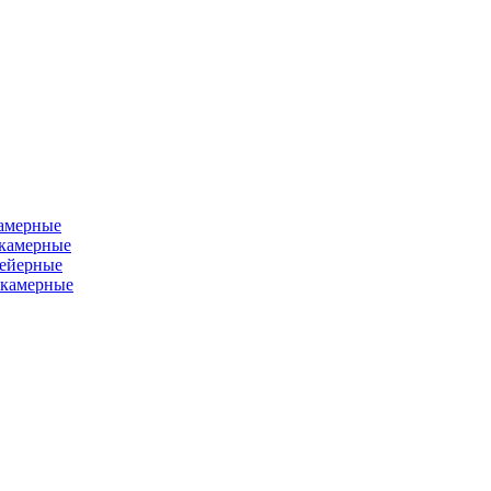
камерные
хкамерные
вейерные
окамерные