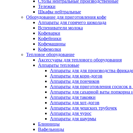
Столы нейтральные производственные
Тележки
Шкафы нейтральные
Оборудование для приготовления кофе
Аппараты для горячего шоколада
Вспениватели молока
Кофеварки
Кофейники
Кофемашины
Кофемолки
Тепловое оборудование
Аксессуары для теплового оборудования
Аппараты тепловые
Аппараты для для производства фрикад
Аппараты для корн-догов
Аппараты для пончиков
Аппараты для приготовления сосисок в
Аппараты для сахарной ваты попкорна 
Аппараты для такояки
Аппараты для хот-догов
Аппараты для чешских трубочек
Аппараты для чурос
Аппараты для шаурмы
Блинницы
Вафельницы