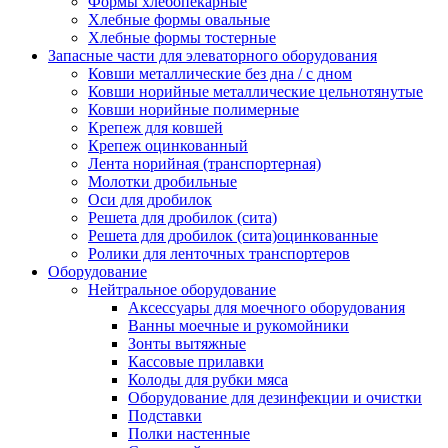
Формы хлебопекарные
Хлебные формы овальные
Хлебные формы тостерные
Запасные части для элеваторного оборудования
Ковши металлические без дна / с дном
Ковши норийные металлические цельнотянутые
Ковши норийные полимерные
Крепеж для ковшей
Крепеж оцинкованный
Лента норийная (транспортерная)
Молотки дробильные
Оси для дробилок
Решета для дробилок (сита)
Решета для дробилок (сита)оцинкованные
Ролики для ленточных транспортеров
Оборудование
Нейтральное оборудование
Аксессуары для моечного оборудования
Ванны моечные и рукомойники
Зонты вытяжные
Кассовые прилавки
Колоды для рубки мяса
Оборудование для дезинфекции и очистки
Подставки
Полки настенные