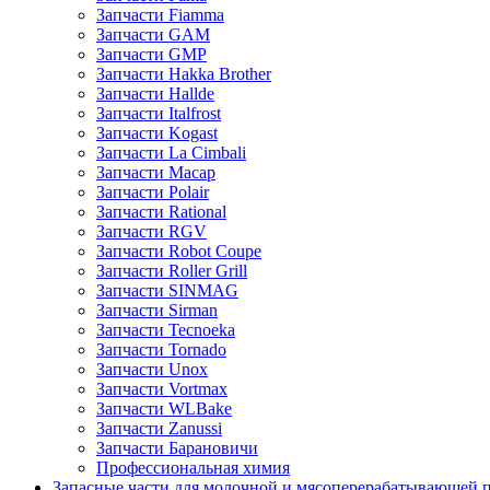
Запчасти Fiamma
Запчасти GAM
Запчасти GMP
Запчасти Hakka Brother
Запчасти Hallde
Запчасти Italfrost
Запчасти Kogast
Запчасти La Cimbali
Запчасти Macap
Запчасти Polair
Запчасти Rational
Запчасти RGV
Запчасти Robot Coupe
Запчасти Roller Grill
Запчасти SINMAG
Запчасти Sirman
Запчасти Tecnoeka
Запчасти Tornado
Запчасти Unox
Запчасти Vortmax
Запчасти WLBake
Запчасти Zanussi
Запчасти Барановичи
Профессиональная химия
Запасные части для молочной и мясоперерабатывающей