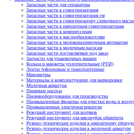
Запасные части для сепаратора
Запасные части к гомогенизаторам
Запасные части к гомогенизаторам гм
Запасные части к гомогенизатору сливочного масла
Запасные части к импортным гомогенизаторам
Запасные части к компрессорам
Запасные части к маслообразователям
Запасные части к молокоразливочным автоматам
Запасные части к молочным насосам
Запасные части поставляемые под заказ
Запчасти для упаковочных машин
Кольца и манжеты уплотнительные (РТИ)
Ленты тефлоновые и транспортерные
Манометры
Материалы и комплектующие для маркировки
Молочная арматура
Пищевые насосы
Пневмооборудование для производства
Промышленные фильтры для очистки воды и возду
Промышленные электронагреватели
Режущий инструмент для волчков
Режущий инструмент для мясорубок общепита
Резино–технические изделия к импортному оборуд
Резино–технические изделия к молочной арматуре
Резино–технические изделия к отечественному об