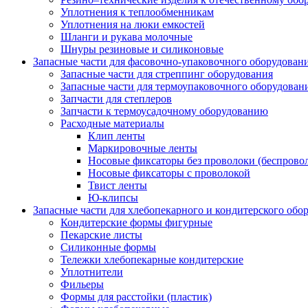
Уплотнения к теплообменникам
Уплотнения на люки емкостей
Шланги и рукава молочные
Шнуры резиновые и силиконовые
Запасные части для фасовочно-упаковочного оборудован
Запасные части для стреппинг оборудования
Запасные части для термоупаковочного оборудован
Запчасти для степлеров
Запчасти к термоусадочному оборудованию
Расходные материалы
Клип ленты
Маркировочные ленты
Носовые фиксаторы без проволоки (беспрово
Носовые фиксаторы с проволокой
Твист ленты
Ю-клипсы
Запасные части для хлебопекарного и кондитерского обо
Кондитерские формы фигурные
Пекарские листы
Силиконные формы
Тележки хлебопекарные кондитерские
Уплотнители
Фильеры
Формы для расстойки (пластик)