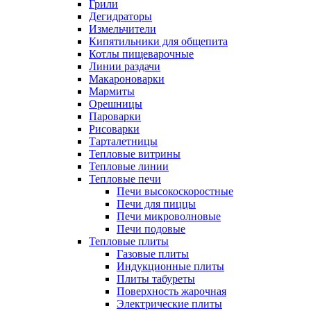
Грили
Дегидраторы
Измельчители
Кипятильники для общепита
Котлы пищеварочные
Линии раздачи
Макароноварки
Мармиты
Орешницы
Пароварки
Рисоварки
Тарталетницы
Тепловые витрины
Тепловые линии
Тепловые печи
Печи высокоскоростные
Печи для пиццы
Печи микроволновые
Печи подовые
Тепловые плиты
Газовые плиты
Индукционные плиты
Плиты табуреты
Поверхность жарочная
Электрические плиты