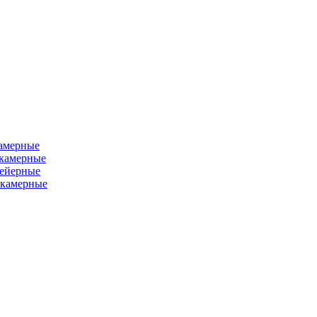
камерные
хкамерные
вейерные
окамерные