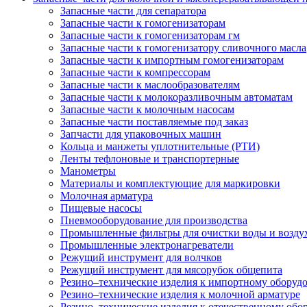
Запасные части для сепаратора
Запасные части к гомогенизаторам
Запасные части к гомогенизаторам гм
Запасные части к гомогенизатору сливочного масла
Запасные части к импортным гомогенизаторам
Запасные части к компрессорам
Запасные части к маслообразователям
Запасные части к молокоразливочным автоматам
Запасные части к молочным насосам
Запасные части поставляемые под заказ
Запчасти для упаковочных машин
Кольца и манжеты уплотнительные (РТИ)
Ленты тефлоновые и транспортерные
Манометры
Материалы и комплектующие для маркировки
Молочная арматура
Пищевые насосы
Пневмооборудование для производства
Промышленные фильтры для очистки воды и возду
Промышленные электронагреватели
Режущий инструмент для волчков
Режущий инструмент для мясорубок общепита
Резино–технические изделия к импортному оборуд
Резино–технические изделия к молочной арматуре
Резино–технические изделия к отечественному об