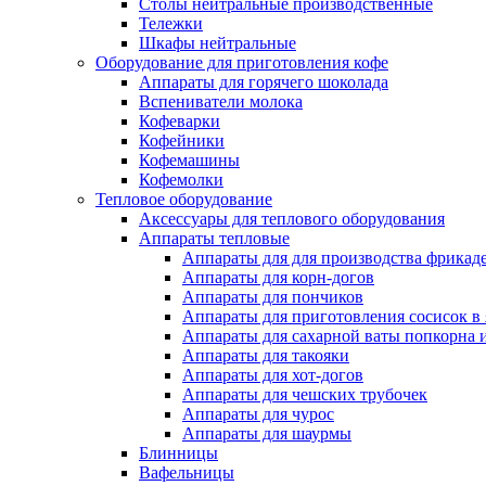
Столы нейтральные производственные
Тележки
Шкафы нейтральные
Оборудование для приготовления кофе
Аппараты для горячего шоколада
Вспениватели молока
Кофеварки
Кофейники
Кофемашины
Кофемолки
Тепловое оборудование
Аксессуары для теплового оборудования
Аппараты тепловые
Аппараты для для производства фрикад
Аппараты для корн-догов
Аппараты для пончиков
Аппараты для приготовления сосисок в
Аппараты для сахарной ваты попкорна 
Аппараты для такояки
Аппараты для хот-догов
Аппараты для чешских трубочек
Аппараты для чурос
Аппараты для шаурмы
Блинницы
Вафельницы