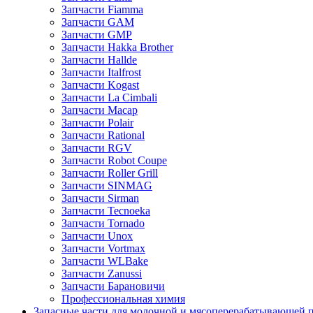
Запчасти Fiamma
Запчасти GAM
Запчасти GMP
Запчасти Hakka Brother
Запчасти Hallde
Запчасти Italfrost
Запчасти Kogast
Запчасти La Cimbali
Запчасти Macap
Запчасти Polair
Запчасти Rational
Запчасти RGV
Запчасти Robot Coupe
Запчасти Roller Grill
Запчасти SINMAG
Запчасти Sirman
Запчасти Tecnoeka
Запчасти Tornado
Запчасти Unox
Запчасти Vortmax
Запчасти WLBake
Запчасти Zanussi
Запчасти Барановичи
Профессиональная химия
Запасные части для молочной и мясоперерабатывающей