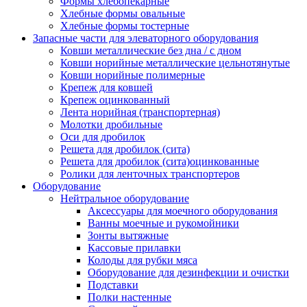
Формы хлебопекарные
Хлебные формы овальные
Хлебные формы тостерные
Запасные части для элеваторного оборудования
Ковши металлические без дна / с дном
Ковши норийные металлические цельнотянутые
Ковши норийные полимерные
Крепеж для ковшей
Крепеж оцинкованный
Лента норийная (транспортерная)
Молотки дробильные
Оси для дробилок
Решета для дробилок (сита)
Решета для дробилок (сита)оцинкованные
Ролики для ленточных транспортеров
Оборудование
Нейтральное оборудование
Аксессуары для моечного оборудования
Ванны моечные и рукомойники
Зонты вытяжные
Кассовые прилавки
Колоды для рубки мяса
Оборудование для дезинфекции и очистки
Подставки
Полки настенные