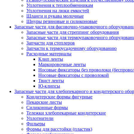
Уплотнения к теплообменникам
Уплотнения на люки емкостей
Шланги и рукава молочные
Шнуры резиновые и силиконовые
Запасные части для фасовочно-упаковочного оборудован
Запасные части для стреппинг оборудования
Запасные части для термоупаковочного оборудован
Запчасти для степлеров
Запчасти к термоусадочному оборудованию
Расходные материалы
Клип ленты
Маркировочные ленты
Носовые фиксаторы без проволоки (беспрово
Носовые фиксаторы с проволокой
Твист ленты
Ю-клипсы
Запасные части для хлебопекарного и кондитерского обо
Кондитерские формы фигурные
Пекарские листы
Силиконные формы
Тележки хлебопекарные кондитерские
Уплотнители
Фильеры
Формы для расстойки (пластик)