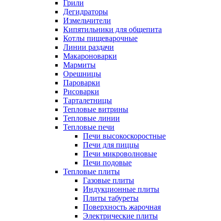
Грили
Дегидраторы
Измельчители
Кипятильники для общепита
Котлы пищеварочные
Линии раздачи
Макароноварки
Мармиты
Орешницы
Пароварки
Рисоварки
Тарталетницы
Тепловые витрины
Тепловые линии
Тепловые печи
Печи высокоскоростные
Печи для пиццы
Печи микроволновые
Печи подовые
Тепловые плиты
Газовые плиты
Индукционные плиты
Плиты табуреты
Поверхность жарочная
Электрические плиты