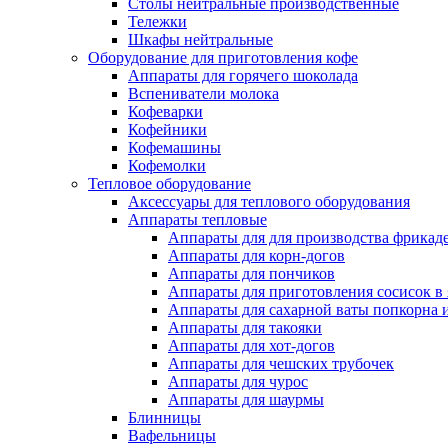
Столы нейтральные производственные
Тележки
Шкафы нейтральные
Оборудование для приготовления кофе
Аппараты для горячего шоколада
Вспениватели молока
Кофеварки
Кофейники
Кофемашины
Кофемолки
Тепловое оборудование
Аксессуары для теплового оборудования
Аппараты тепловые
Аппараты для для производства фрикад
Аппараты для корн-догов
Аппараты для пончиков
Аппараты для приготовления сосисок в
Аппараты для сахарной ваты попкорна 
Аппараты для такояки
Аппараты для хот-догов
Аппараты для чешских трубочек
Аппараты для чурос
Аппараты для шаурмы
Блинницы
Вафельницы