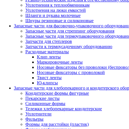
Уплотнения к теплообменникам
Уплотнения на люки емкостей
Шланги и рукава молочные
Шнуры резиновые и силиконовые
Запасные части для фасовочно-упаковочного оборудован
Запасные части для стреппинг оборудования
Запасные части для термоупаковочного оборудован
Запчасти для степлеров
Запчасти к термоусадочному оборудованию
Расходные материалы
Клип ленты
Маркировочные ленты
Носовые фиксаторы без проволоки (беспрово
Носовые фиксаторы с проволокой
Твист ленты
Ю-клипсы
Запасные части для хлебопекарного и кондитерского обо
Кондитерские формы фигурные
Пекарские листы
Силиконные формы
Тележки хлебопекарные кондитерские
Уплотнители
Фильеры
Формы для расстойки (пластик)