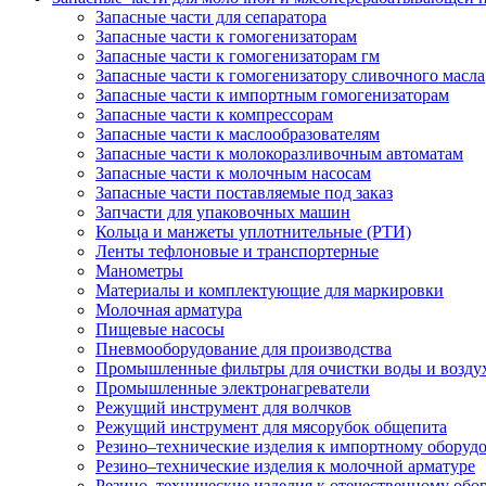
Запасные части для сепаратора
Запасные части к гомогенизаторам
Запасные части к гомогенизаторам гм
Запасные части к гомогенизатору сливочного масла
Запасные части к импортным гомогенизаторам
Запасные части к компрессорам
Запасные части к маслообразователям
Запасные части к молокоразливочным автоматам
Запасные части к молочным насосам
Запасные части поставляемые под заказ
Запчасти для упаковочных машин
Кольца и манжеты уплотнительные (РТИ)
Ленты тефлоновые и транспортерные
Манометры
Материалы и комплектующие для маркировки
Молочная арматура
Пищевые насосы
Пневмооборудование для производства
Промышленные фильтры для очистки воды и возду
Промышленные электронагреватели
Режущий инструмент для волчков
Режущий инструмент для мясорубок общепита
Резино–технические изделия к импортному оборуд
Резино–технические изделия к молочной арматуре
Резино–технические изделия к отечественному об