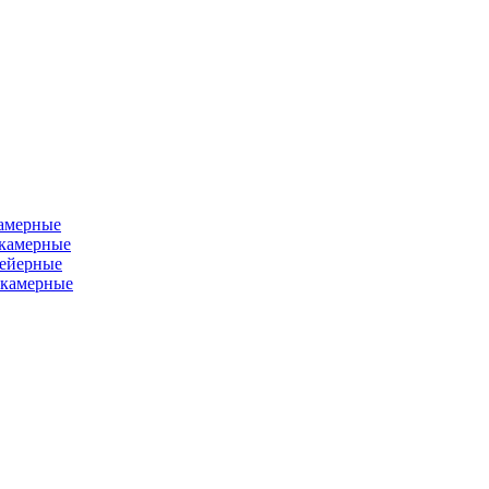
камерные
хкамерные
вейерные
окамерные