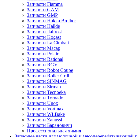
Запчасти Fiamma
Запчасти GAM
Запчасти GMP
Запчасти Hakka Brother
Запчасти Hallde
Запчасти Italfrost
Запчасти Kogast
Запчасти La Cimbali
Запчасти Macap
Запчасти Polair
Запчасти Rational
Запчасти RGV
Запчасти Robot Coupe
Запчасти Roller Grill
Запчасти SINMAG
Запчасти Sirman
Запчасти Tecnoeka
Запчасти Tornado
Запчасти Unox
Запчасти Vortmax
Запчасти WLBake
Запчасти Zanussi
Запчасти Барановичи
Профессиональная химия
Запасные части для молочной и мясоперерабатывающей