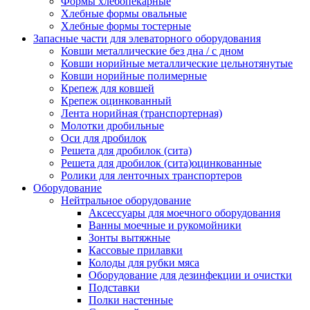
Формы хлебопекарные
Хлебные формы овальные
Хлебные формы тостерные
Запасные части для элеваторного оборудования
Ковши металлические без дна / с дном
Ковши норийные металлические цельнотянутые
Ковши норийные полимерные
Крепеж для ковшей
Крепеж оцинкованный
Лента норийная (транспортерная)
Молотки дробильные
Оси для дробилок
Решета для дробилок (сита)
Решета для дробилок (сита)оцинкованные
Ролики для ленточных транспортеров
Оборудование
Нейтральное оборудование
Аксессуары для моечного оборудования
Ванны моечные и рукомойники
Зонты вытяжные
Кассовые прилавки
Колоды для рубки мяса
Оборудование для дезинфекции и очистки
Подставки
Полки настенные