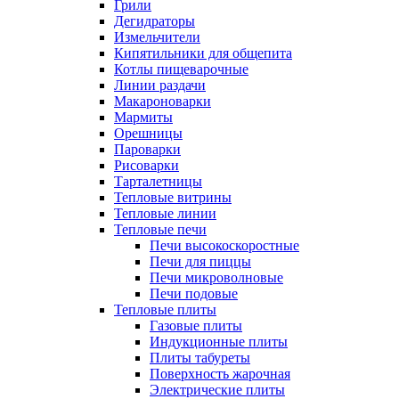
Грили
Дегидраторы
Измельчители
Кипятильники для общепита
Котлы пищеварочные
Линии раздачи
Макароноварки
Мармиты
Орешницы
Пароварки
Рисоварки
Тарталетницы
Тепловые витрины
Тепловые линии
Тепловые печи
Печи высокоскоростные
Печи для пиццы
Печи микроволновые
Печи подовые
Тепловые плиты
Газовые плиты
Индукционные плиты
Плиты табуреты
Поверхность жарочная
Электрические плиты